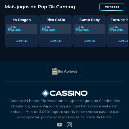
Mais jogos de Pop Ok Gaming
Ver todos
Por que jogar Rico DJ na Cassino.Bet.Br
Na
Cassino.Bet.Br
, você joga com total segurança,
Yo Dragon
Rico Gorila
Sumo Baby
Fortune P
suporte rápido e depósitos via Pix. A plataforma é
RTP
RTP
RTP
RTP
licenciada, reúne dezenas de outros títulos da Pop Ok
96.85%
96.96%
96.70%
96.03%
Gaming e promove o jogo responsável. Aposte com
JOGAR
JOGAR
JOGAR
JOGA
consciência!
Bis Awards
Cassino 24 horas. Pix Instantâneo. Aposte agora no Cassino dos
Brasileiros, Saque Rápido e Seguro. Cashback disponível e Bet
Ilimitada. Mais de 3.000 Jogos disponíveis em nosso cassino para
você apostar, promoções exclusivas. Suporte 24 Horas!