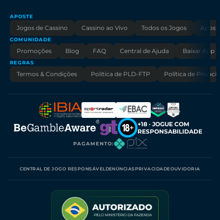
APOSTE
Jogos de Cassino
Cassino ao Vivo
Todos os Jogos
Aposta
COMUNIDADE
Promoções
Blog
FAQ
Central de Ajuda
Baixar App
REGRAS
Termos & Condições
Política de PLD-FTP
Política de Privaci
+18 · JOGUE COM
RESPONSABILIDADE
PAGAMENTO
:
CENTRAL DE JOGO RESPONSÁVEL
DENÚNCIAS
PRIVACIDADE
OUVIDORIA