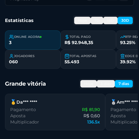
Barn Festival
é um jogo de cassino online disponível
Estatísticas
na
Cassino.Bet.Br
, desenvolvido pelo provedor
Hoje
7D
15D
30D
Pragmatic Play
. Com uma taxa de retorno ao jogador
(RTP) média de até
96.45%
, você pode jogar agora
ONLINE AGORA
TOTAL PAGO
RTP RE
mesmo e se divertir. Jogue com responsabilidade!
3
R$ 92.948,35
93.25%
Como jogar Barn Festival na Cassino.Bet.Br
JOGADORES
TOTAL APOSTAS
EDGE D
060
Para começar a jogar
Barn Festival
55.493
, basta ajustar o
39.92%
valor da aposta e iniciar a rodada. O jogo é intuitivo e
indicado tanto para iniciantes quanto para jogadores
experientes da Pragmatic Play.
Grande vitória
Hoje
3 dias
7 dias
Sobre o Barn Festival
🥇
🥈
Da*** ****
Am*** ****
O
Barn Festival
é desenvolvido pela
Pragmatic Play
e
opera com tecnologia RNG (Random Number
Pagamento
R$ 81,90
Pagamento
Aposta
R$ 0,60
Aposta
Generator) certificada, garantindo resultados
Multiplicador
136.5
x
Multiplicado
aleatórios e independentes em cada rodada. Com RTP
médio de
96.45%
, oferece uma boa relação entre risco
e retorno.