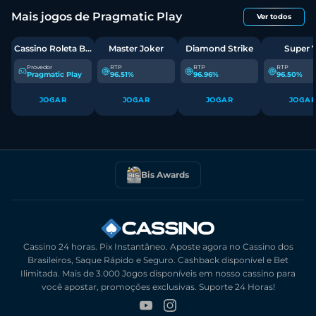
Mais jogos de Pragmatic Play
Ver todos
Por que jogar Barn Festival na Cassino.Bet.Br
Na
Cassino.Bet.Br
, você joga com total segurança,
Cassino Roleta Brasileira
Master Joker
Diamond Strike
Super 
suporte rápido e depósitos via Pix. A plataforma é
Provedor
RTP
RTP
RTP
licenciada, reúne dezenas de outros títulos da
Pragmatic Play
96.51%
96.96%
96.50%
Pragmatic Play e promove o jogo responsável. Aposte
JOGAR
JOGAR
JOGAR
JOGA
com consciência!
RTP
Margem da casa
96.45%
3.55%
Bis Awards
Cassino 24 horas. Pix Instantâneo. Aposte agora no Cassino dos
Brasileiros, Saque Rápido e Seguro. Cashback disponível e Bet
Ilimitada. Mais de 3.000 Jogos disponíveis em nosso cassino para
você apostar, promoções exclusivas. Suporte 24 Horas!