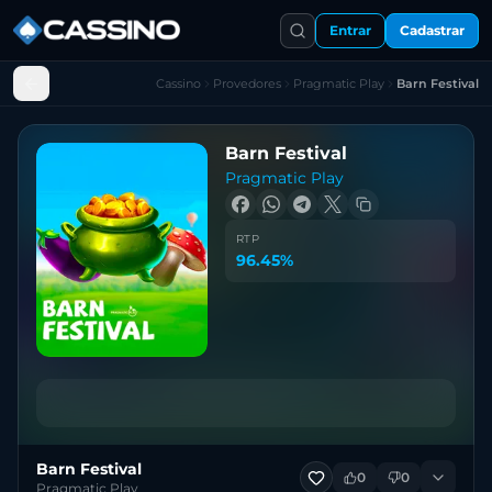
Entrar
Cadastrar
Cassino
Provedores
Pragmatic Play
Barn Festival
Barn Festival
Pragmatic Play
RTP
96.45%
Barn Festival
0
0
Pragmatic Play