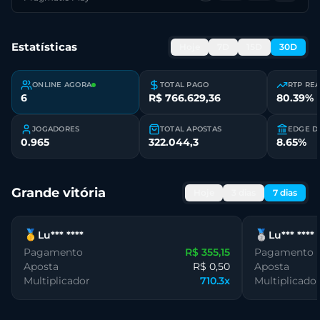
Big Bass Amazon Xtreme
é um jogo de cassino
Estatísticas
online disponível na
Cassino.Bet.Br
Hoje
, desenvolvido pelo
7D
15D
30D
provedor
Pragmatic Play
. Com uma taxa de retorno
ao jogador (RTP) média de até
96.07%
, você pode
ONLINE AGORA
TOTAL PAGO
RTP RE
jogar agora mesmo e se divertir. Jogue com
6
R$ 766.629,36
80.39%
responsabilidade!
JOGADORES
TOTAL APOSTAS
EDGE D
Como jogar Big Bass Amazon Xtreme na
0.965
322.044,3
8.65%
Cassino.Bet.Br
Para começar a jogar
Big Bass Amazon Xtreme
,
basta ajustar o valor da aposta e iniciar a rodada. O
Grande vitória
Hoje
3 dias
7 dias
jogo é intuitivo e indicado tanto para iniciantes
quanto para jogadores experientes da Pragmatic Play.
🥇
🥈
Lu*** ****
Lu*** ****
Sobre o Big Bass Amazon Xtreme
Pagamento
R$ 355,15
Pagamento
O
Aposta
Big Bass Amazon Xtreme
é desenvolvido pela
R$ 0,50
Aposta
Multiplicador
710.3
x
Multiplicado
Pragmatic Play
e opera com tecnologia RNG
(Random Number Generator) certificada, garantindo
resultados aleatórios e independentes em cada