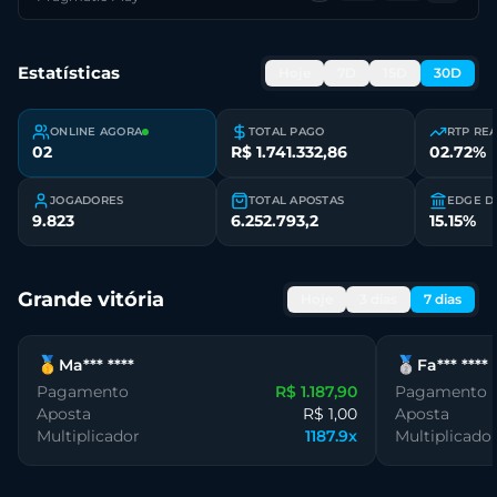
Big Bass Bonanza 1000
é um jogo de cassino online
Estatísticas
disponível na
Cassino.Bet.Br
, desenvolvido pelo
Hoje
7D
15D
30D
provedor
Pragmatic Play
. Com uma taxa de retorno
ao jogador (RTP) média de até
97%
, você pode jogar
ONLINE AGORA
TOTAL PAGO
RTP RE
agora mesmo e se divertir. Jogue com
02
R$ 1.741.332,86
02.72%
responsabilidade!
JOGADORES
TOTAL APOSTAS
EDGE D
Como jogar Big Bass Bonanza 1000 na
9.823
6.252.793,2
15.15%
Cassino.Bet.Br
Para começar a jogar
Big Bass Bonanza 1000
, basta
ajustar o valor da aposta e iniciar a rodada. O jogo é
Grande vitória
Hoje
3 dias
7 dias
intuitivo e indicado tanto para iniciantes quanto para
jogadores experientes da Pragmatic Play.
🥇
🥈
Ma*** ****
Fa*** ****
Sobre o Big Bass Bonanza 1000
Pagamento
R$ 1.187,90
Pagamento
O
Aposta
Big Bass Bonanza 1000
é desenvolvido pela
R$ 1,00
Aposta
Multiplicador
1187.9
x
Multiplicado
Pragmatic Play
e opera com tecnologia RNG
(Random Number Generator) certificada, garantindo
resultados aleatórios e independentes em cada