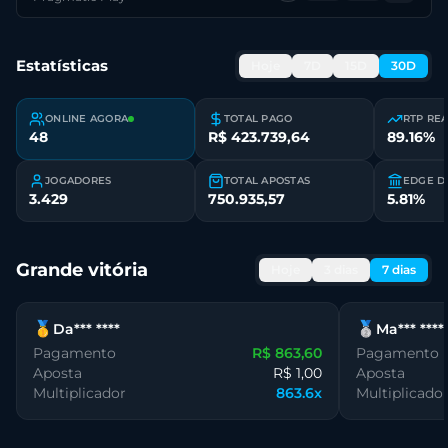
Big Bass Mission Fishin’
é um jogo de cassino online
Estatísticas
disponível na
Cassino.Bet.Br
, desenvolvido pelo
Hoje
7D
15D
30D
provedor
Pragmatic Play
. Com uma taxa de retorno
ao jogador (RTP) média de até
97%
, você pode jogar
ONLINE AGORA
TOTAL PAGO
RTP RE
agora mesmo e se divertir. Jogue com
48
R$ 423.739,64
89.16%
responsabilidade!
JOGADORES
TOTAL APOSTAS
EDGE D
Como jogar Big Bass Mission Fishin’ na
3.429
750.935,57
5.81%
Cassino.Bet.Br
Para começar a jogar
Big Bass Mission Fishin’
, basta
ajustar o valor da aposta e iniciar a rodada. O jogo é
Grande vitória
Hoje
3 dias
7 dias
intuitivo e indicado tanto para iniciantes quanto para
jogadores experientes da Pragmatic Play.
🥇
🥈
Da*** ****
Ma*** ****
Sobre o Big Bass Mission Fishin’
Pagamento
R$ 863,60
Pagamento
O
Aposta
Big Bass Mission Fishin’
é desenvolvido pela
R$ 1,00
Aposta
Multiplicador
863.6
x
Multiplicado
Pragmatic Play
e opera com tecnologia RNG
(Random Number Generator) certificada, garantindo
resultados aleatórios e independentes em cada