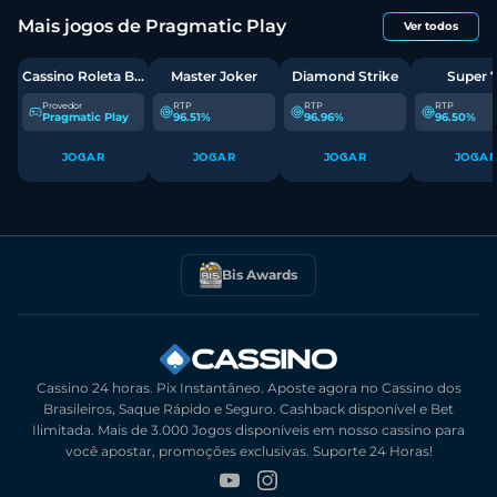
rodada. Com RTP médio de
97%
, oferece uma boa
Mais jogos de Pragmatic Play
Ver todos
relação entre risco e retorno.
Cassino Roleta Brasileira
Master Joker
Diamond Strike
Super 
Por que jogar Big Bass Mission Fishin’ na
Cassino.Bet.Br
Provedor
RTP
RTP
RTP
Pragmatic Play
96.51%
96.96%
96.50%
Na
Cassino.Bet.Br
, você joga com total segurança,
suporte rápido e depósitos via Pix. A plataforma é
JOGAR
JOGAR
JOGAR
JOGA
licenciada, reúne dezenas de outros títulos da
Pragmatic Play e promove o jogo responsável. Aposte
com consciência!
Bis Awards
Cassino 24 horas. Pix Instantâneo. Aposte agora no Cassino dos
Brasileiros, Saque Rápido e Seguro. Cashback disponível e Bet
Ilimitada. Mais de 3.000 Jogos disponíveis em nosso cassino para
você apostar, promoções exclusivas. Suporte 24 Horas!