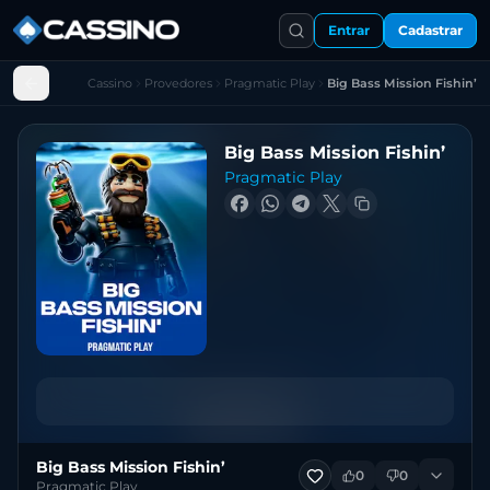
Entrar
Cadastrar
Cassino
Provedores
Pragmatic Play
Big Bass Mission Fishin’
Big Bass Mission Fishin’
Pragmatic Play
Big Bass Mission Fishin’
0
0
Pragmatic Play