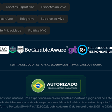
Apostas Esportivas
Esportes ao Vivo
ixar App
Telegram
Suporte ao Vivo
 de Privacidade
Política KYC
+18 · JOGUE CO
RESPONSABIL
CENTRAL DE JOGO RESPONSÁVEL
DENÚNCIAS
PRIVACIDADE
OUVIDORIA
os seus usuários uma experiência única em apostas esportivas e jogos online. Este
dade devidamente autorizada a operar a modalidade lotérica de apostas de quota fix
orme Portaria SPA/MF n.º 322/2025, publicada em 17 de fevereiro de 2025 no Diário 