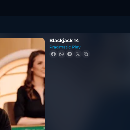
Blackjack 14
Pragmatic Play