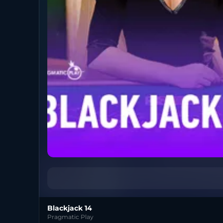
Blackjack 14
Pragmatic Play