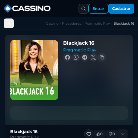
Entrar
Cadastrar
Cassino
Provedores
Pragmatic Play
Blackjack 16
Blackjack 16
Pragmatic Play
Blackjack 16
0
0
Pragmatic Play