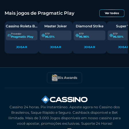
Por que jogar Blackjack 16 na Cassino.Bet.Br
Mais jogos de Pragmatic Play
Ver todos
Na
Cassino.Bet.Br
, você joga com total segurança,
suporte rápido e depósitos via Pix. A plataforma é
Cassino Roleta Brasileira
Master Joker
Diamond Strike
Super 
licenciada, reúne dezenas de outros títulos da
Provedor
RTP
RTP
RTP
Pragmatic Play e promove o jogo responsável. Aposte
Pragmatic Play
96.51%
96.96%
96.50%
com consciência!
JOGAR
JOGAR
JOGAR
JOGA
Bis Awards
Cassino 24 horas. Pix Instantâneo. Aposte agora no Cassino dos
Brasileiros, Saque Rápido e Seguro. Cashback disponível e Bet
Ilimitada. Mais de 3.000 Jogos disponíveis em nosso cassino para
você apostar, promoções exclusivas. Suporte 24 Horas!