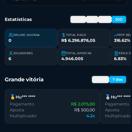
Blackjack 16
é um jogo de cassino online disponível
Estatísticas
na
Cassino.Bet.Br
, desenvolvido pelo provedor
Hoje
7D
15D
30D
Pragmatic Play
. Com uma taxa de retorno ao jogador
(RTP) média de até
97%
, você pode jogar agora
ONLINE AGORA
TOTAL PAGO
RTP RE
mesmo e se divertir. Jogue com responsabilidade!
0
R$ 6.296.876,05
316.62%
Como jogar Blackjack 16 na Cassino.Bet.Br
JOGADORES
TOTAL APOSTAS
EDGE D
6
Para começar a jogar
Blackjack 16
4.946.005
, basta ajustar o
6.83%
valor da aposta e iniciar a rodada. O jogo é intuitivo e
indicado tanto para iniciantes quanto para jogadores
experientes da Pragmatic Play.
Grande vitória
3 dias
7 dias
Sobre o Blackjack 16
🥇
🥈
Hu*** ****
Hu*** ****
O
Blackjack 16
é desenvolvido pela
Pragmatic Play
e
opera com tecnologia RNG (Random Number
Pagamento
R$ 2.075,00
Pagamento
Aposta
R$ 500,00
Aposta
Generator) certificada, garantindo resultados
Multiplicador
4.2
x
Multiplicado
aleatórios e independentes em cada rodada. Com RTP
médio de
97%
, oferece uma boa relação entre risco e
retorno.