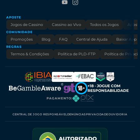
APOSTE
Jogos de Cassino
Cassino ao Vivo
Todos os Jogos
Aposta
COMUNIDADE
Promoções
Blog
FAQ
Central de Ajuda
Baixar App
REGRAS
Termos & Condições
Política de PLD-FTP
Política de Privaci
+18 · JOGUE COM
RESPONSABILIDADE
PAGAMENTO
:
CENTRAL DE JOGO RESPONSÁVEL
DENÚNCIAS
PRIVACIDADE
OUVIDORIA