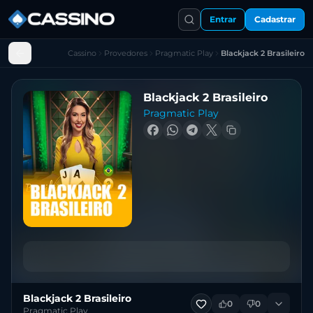
Entrar
Cadastrar
Cassino
Provedores
Pragmatic Play
Blackjack 2 Brasileiro
Blackjack 2 Brasileiro
Pragmatic Play
Blackjack 2 Brasileiro
0
0
Pragmatic Play