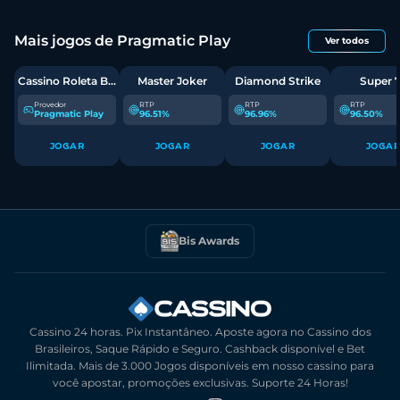
relação entre risco e retorno.
Mais jogos de Pragmatic Play
Ver todos
Por que jogar Blackjack 2 Brasileiro na
Cassino.Bet.Br
Cassino Roleta Brasileira
Master Joker
Diamond Strike
Super 
Na
Cassino.Bet.Br
, você joga com total segurança,
Provedor
RTP
RTP
RTP
suporte rápido e depósitos via Pix. A plataforma é
Pragmatic Play
96.51%
96.96%
96.50%
licenciada, reúne dezenas de outros títulos da
JOGAR
JOGAR
JOGAR
JOGA
Pragmatic Play e promove o jogo responsável. Aposte
com consciência!
Bis Awards
Cassino 24 horas. Pix Instantâneo. Aposte agora no Cassino dos
Brasileiros, Saque Rápido e Seguro. Cashback disponível e Bet
Ilimitada. Mais de 3.000 Jogos disponíveis em nosso cassino para
você apostar, promoções exclusivas. Suporte 24 Horas!