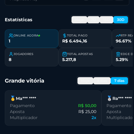
Blackjack 2 Brasileiro
é um jogo de cassino online
Estatísticas
disponível na
Cassino.Bet.Br
, desenvolvido pelo
Hoje
7D
15D
30D
provedor
Pragmatic Play
. Com uma taxa de retorno
ao jogador (RTP) média de até
97%
, você pode jogar
ONLINE AGORA
TOTAL PAGO
RTP RE
agora mesmo e se divertir. Jogue com
1
R$ 6.494,16
96.67%
responsabilidade!
JOGADORES
TOTAL APOSTAS
EDGE D
Como jogar Blackjack 2 Brasileiro na Cassino.Bet.Br
8
5.217,8
5.29%
Para começar a jogar
Blackjack 2 Brasileiro
, basta
ajustar o valor da aposta e iniciar a rodada. O jogo é
intuitivo e indicado tanto para iniciantes quanto para
Grande vitória
Hoje
3 dias
7 dias
jogadores experientes da Pragmatic Play.
Sobre o Blackjack 2 Brasileiro
🥇
🥈
Ma*** ****
Ra*** ****
O
Pagamento
Blackjack 2 Brasileiro
é desenvolvido pela
R$ 50,00
Pagamento
Aposta
R$ 25,00
Aposta
Pragmatic Play
e opera com tecnologia RNG
Multiplicador
2
x
Multiplicado
(Random Number Generator) certificada, garantindo
resultados aleatórios e independentes em cada
rodada. Com RTP médio de
97%
, oferece uma boa