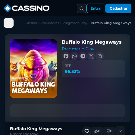
Entrar
Cadastrar
Cassino
Provedores
Pragmatic Play
Buffalo King Megaways
Buffalo King Megaways
Pragmatic Play
RTP
96.52%
Buffalo King Megaways
0
0
Pragmatic Play