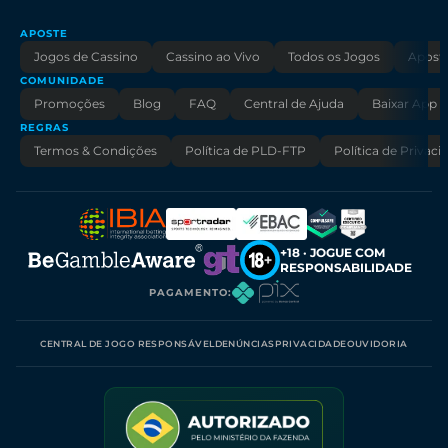
APOSTE
Jogos de Cassino
Cassino ao Vivo
Todos os Jogos
Aposta
COMUNIDADE
Promoções
Blog
FAQ
Central de Ajuda
Baixar App
REGRAS
Termos & Condições
Política de PLD-FTP
Política de Privaci
+18 · JOGUE COM
RESPONSABILIDADE
PAGAMENTO
:
CENTRAL DE JOGO RESPONSÁVEL
DENÚNCIAS
PRIVACIDADE
OUVIDORIA