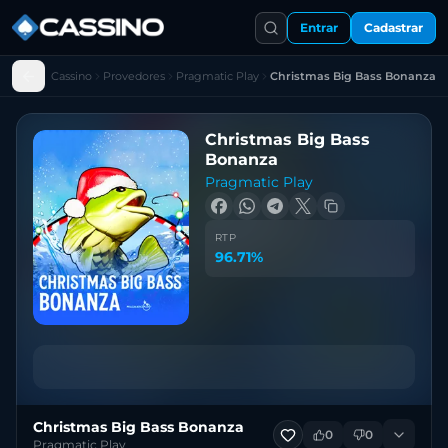
Entrar
Cadastrar
Cassino
Provedores
Pragmatic Play
Christmas Big Bass Bonanza
Christmas Big Bass
Bonanza
Pragmatic Play
RTP
96.71%
Christmas Big Bass Bonanza
0
0
Pragmatic Play