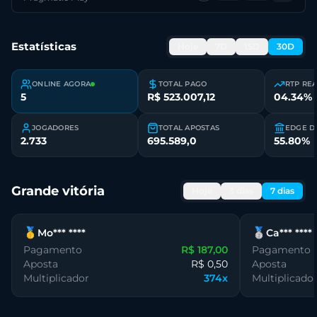
Christmas Big Bass Bonanza
é um jogo de cassino
Estatísticas
online disponível na
Cassino.Bet.Br
Hoje
, desenvolvido pelo
7D
15D
30D
provedor
Pragmatic Play
. Com uma taxa de retorno
ao jogador (RTP) média de até
96.71%
, você pode
ONLINE AGORA
TOTAL PAGO
RTP RE
jogar agora mesmo e se divertir. Jogue com
5
R$ 523.007,12
04.34%
responsabilidade!
JOGADORES
TOTAL APOSTAS
EDGE D
Como jogar Christmas Big Bass Bonanza na
2.733
695.589,0
55.80%
Cassino.Bet.Br
Para começar a jogar
Christmas Big Bass Bonanza
,
basta ajustar o valor da aposta e iniciar a rodada. O
Grande vitória
Hoje
3 dias
7 dias
jogo é intuitivo e indicado tanto para iniciantes
quanto para jogadores experientes da Pragmatic Play.
🥇
🥈
Mo*** ****
Ca*** ****
Sobre o Christmas Big Bass Bonanza
Pagamento
R$ 187,00
Pagamento
O
Aposta
Christmas Big Bass Bonanza
é desenvolvido pela
R$ 0,50
Aposta
Multiplicador
374
x
Multiplicado
Pragmatic Play
e opera com tecnologia RNG
(Random Number Generator) certificada, garantindo
resultados aleatórios e independentes em cada