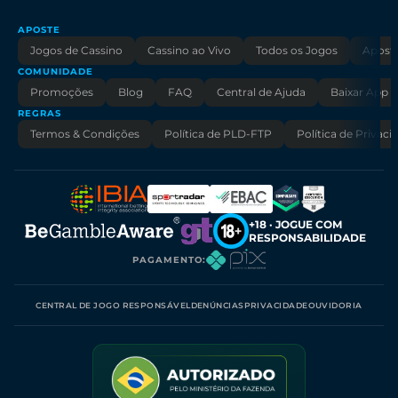
APOSTE
Jogos de Cassino
Cassino ao Vivo
Todos os Jogos
Aposta
COMUNIDADE
Promoções
Blog
FAQ
Central de Ajuda
Baixar App
REGRAS
Termos & Condições
Política de PLD-FTP
Política de Privaci
+18 · JOGUE COM
RESPONSABILIDADE
PAGAMENTO
:
CENTRAL DE JOGO RESPONSÁVEL
DENÚNCIAS
PRIVACIDADE
OUVIDORIA