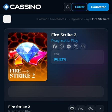
Entrar
Cadastrar
Cassino
Provedores
Pragmatic Play
Fire Strike 2
Fire Strike 2
Pragmatic Play
RTP
96.53%
Fire Strike 2
0
0
Pragmatic Play