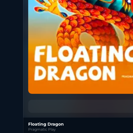
Floating Dragon
Pragmatic Play