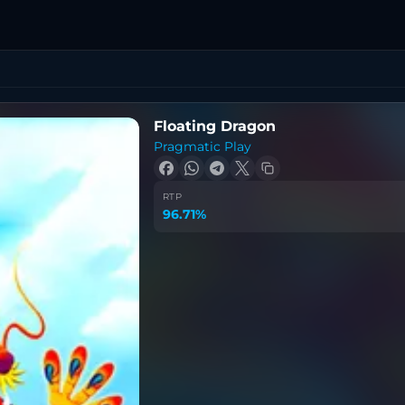
Floating Dragon
Pragmatic Play
RTP
96.71%