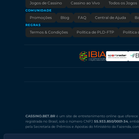
Jogos de Cassino
Cassino ao Vivo
Todos os Jogos
COMUNIDADE
Promoções
Blog
FAQ
Central de Ajuda
Ba
REGRAS
Termos & Condições
Política de PLD-FTP
Política
CASSINO.BET.BR
é um site de entretenimento online que oferece a
registrada no Brasil, sob o número CNPJ
55.933.850/0001-34
, enti
pela Secretaria de Prêmios e Apostas do Ministério da Fazenda, conf
Ver mais
Ao acessar, continuar a usar ou navegar neste site, você concorda