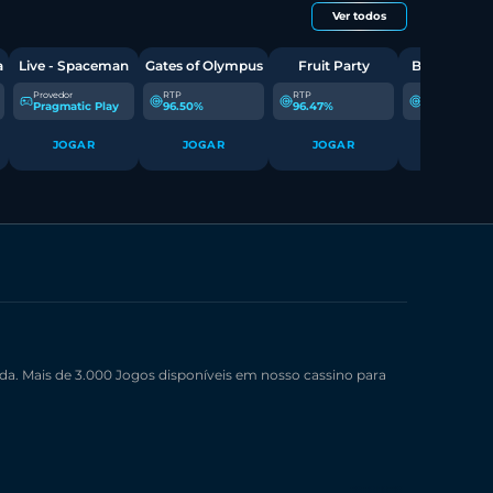
Ver todos
a
Live - Spaceman
Gates of Olympus
Fruit Party
Big Bass Sp
Provedor
RTP
RTP
RTP
Pragmatic Play
96.50%
96.47%
96.71%
JOGAR
JOGAR
JOGAR
JOGAR
ada. Mais de 3.000 Jogos disponíveis em nosso cassino para