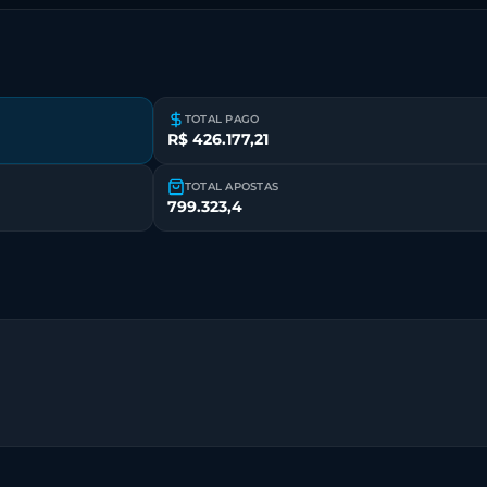
ponível na
Cassino.Bet.Br
, desenvolvido pelo provedor
Pragmati
 e se divertir. Jogue com responsabilidade!
TOTAL PAGO
star o valor da aposta e iniciar a rodada. O jogo é intuitivo e in
R$ 426.177,21
TOTAL APOSTAS
799.323,4
 Play
e opera com tecnologia RNG (Random Number Generator) ce
de
96.71%
, oferece uma boa relação entre risco e retorno.
r
 suporte rápido e depósitos via Pix. A plataforma é licenciada, 
cia!
Margem da casa
3.29%