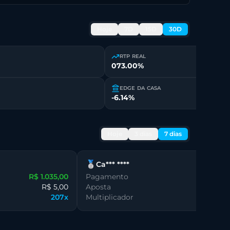
c Play
. Com uma taxa de retorno ao jogador (RTP)
Hoje
7D
15D
30D
RTP REAL
dicado tanto para iniciantes quanto para jogadores
073.00%
EDGE DA CASA
-6.14%
rtificada, garantindo resultados aleatórios e
Hoje
3 dias
7 dias
reúne dezenas de outros títulos da Pragmatic Play e
🥈
Ca*** ****
R$ 1.035,00
Pagamento
R$ 5,00
Aposta
207
x
Multiplicador