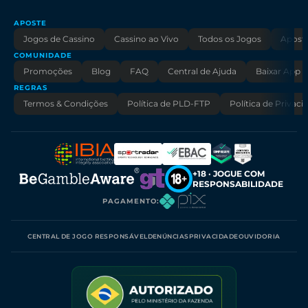
APOSTE
Jogos de Cassino
Cassino ao Vivo
Todos os Jogos
Aposta
COMUNIDADE
Promoções
Blog
FAQ
Central de Ajuda
Baixar App
REGRAS
Termos & Condições
Política de PLD-FTP
Política de Privaci
+18 · JOGUE COM
RESPONSABILIDADE
PAGAMENTO
:
CENTRAL DE JOGO RESPONSÁVEL
DENÚNCIAS
PRIVACIDADE
OUVIDORIA