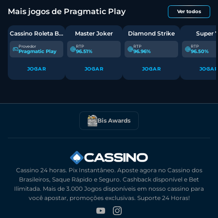
Mais jogos de Pragmatic Play
Ver todos
Por que jogar Fruit Party 2 na Cassino.Bet.Br
Na
Cassino.Bet.Br
, você joga com total segurança,
Cassino Roleta Brasileira
Master Joker
Diamond Strike
Super 
suporte rápido e depósitos via Pix. A plataforma é
Provedor
RTP
RTP
RTP
licenciada, reúne dezenas de outros títulos da
Pragmatic Play
96.51%
96.96%
96.50%
Pragmatic Play e promove o jogo responsável. Aposte
JOGAR
JOGAR
JOGAR
JOGA
com consciência!
RTP
Margem da casa
96.53%
3.47%
Bis Awards
Cassino 24 horas. Pix Instantâneo. Aposte agora no Cassino dos
Brasileiros, Saque Rápido e Seguro. Cashback disponível e Bet
Ilimitada. Mais de 3.000 Jogos disponíveis em nosso cassino para
você apostar, promoções exclusivas. Suporte 24 Horas!