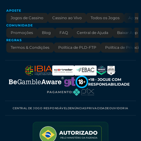
APOSTE
Jogos de Cassino
Cassino ao Vivo
Todos os Jogos
Aposta
COMUNIDADE
Promoções
Blog
FAQ
Central de Ajuda
Baixar App
REGRAS
Termos & Condições
Política de PLD-FTP
Política de Privaci
+18 · JOGUE COM
RESPONSABILIDADE
PAGAMENTO
:
CENTRAL DE JOGO RESPONSÁVEL
DENÚNCIAS
PRIVACIDADE
OUVIDORIA