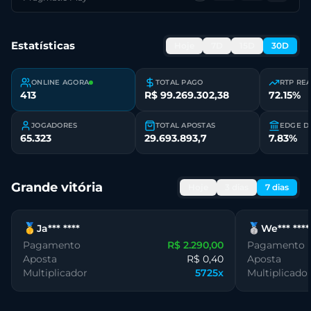
Gates of Olympus Super Scatter
é um jogo de
Estatísticas
cassino online disponível na
Cassino.Bet.Br
Hoje
7D
,
15D
30D
desenvolvido pelo provedor
Pragmatic Play
. Com
uma taxa de retorno ao jogador (RTP) média de até
ONLINE AGORA
TOTAL PAGO
RTP RE
97%
, você pode jogar agora mesmo e se divertir.
413
R$ 99.269.302,38
72.15%
Jogue com responsabilidade!
JOGADORES
TOTAL APOSTAS
EDGE D
Como jogar Gates of Olympus Super Scatter na
65.323
29.693.893,7
7.83%
Cassino.Bet.Br
Para começar a jogar
Gates of Olympus Super
Scatter
, basta ajustar o valor da aposta e iniciar a
Grande vitória
Hoje
3 dias
7 dias
rodada. O jogo é intuitivo e indicado tanto para
iniciantes quanto para jogadores experientes da
🥇
🥈
Pragmatic Play.
Ja*** ****
We*** ****
Pagamento
R$ 2.290,00
Pagamento
Sobre o Gates of Olympus Super Scatter
Aposta
R$ 0,40
Aposta
Multiplicador
5725
x
Multiplicado
O
Gates of Olympus Super Scatter
é desenvolvido
pela
Pragmatic Play
e opera com tecnologia RNG
(Random Number Generator) certificada, garantindo