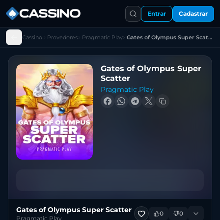
Entrar
Cadastrar
Cassino
Provedores
Pragmatic Play
Gates of Olympus Super Scatter
Gates of Olympus Super
Scatter
Pragmatic Play
Gates of Olympus Super Scatter
0
0
Pragmatic Play