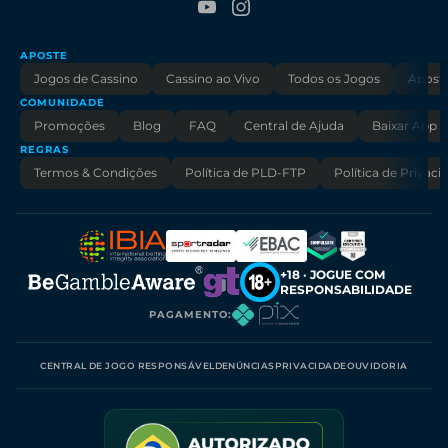
APOSTE
Jogos de Cassino
Cassino ao Vivo
Todos os Jogos
Aposta
COMUNIDADE
Promoções
Blog
FAQ
Central de Ajuda
Baixar App
REGRAS
Termos & Condições
Política de PLD-FTP
Política de Privaci
+18 · JOGUE COM
RESPONSABILIDADE
PAGAMENTO
:
CENTRAL DE JOGO RESPONSÁVEL
DENÚNCIAS
PRIVACIDADE
OUVIDORIA