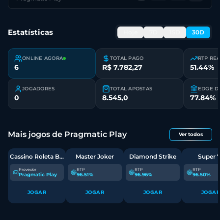
Live - Speed Baccarat 12
é um jogo de cassino online
Estatísticas
disponível na
Cassino.Bet.Br
, desenvolvido pelo
Hoje
7D
15D
30D
provedor
Pragmatic Play
. Com uma taxa de retorno
ao jogador (RTP) média de até
97%
, você pode jogar
ONLINE AGORA
TOTAL PAGO
RTP RE
agora mesmo e se divertir. Jogue com
6
R$ 7.782,27
51.44%
responsabilidade!
JOGADORES
TOTAL APOSTAS
EDGE D
Como jogar Live - Speed Baccarat 12 na
0
8.545,0
77.84%
Cassino.Bet.Br
Para começar a jogar
Live - Speed Baccarat 12
, basta
ajustar o valor da aposta e iniciar a rodada. O jogo é
Mais jogos de Pragmatic Play
Ver todos
intuitivo e indicado tanto para iniciantes quanto para
jogadores experientes da Pragmatic Play.
Cassino Roleta Brasileira
Master Joker
Diamond Strike
Super 
Sobre o Live - Speed Baccarat 12
Provedor
RTP
RTP
RTP
Pragmatic Play
96.51%
96.96%
96.50%
O
Live - Speed Baccarat 12
é desenvolvido pela
JOGAR
JOGAR
JOGAR
JOGA
Pragmatic Play
e opera com tecnologia RNG
(Random Number Generator) certificada, garantindo
resultados aleatórios e independentes em cada