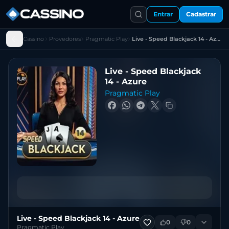
Entrar
Cadastrar
Cassino
Provedores
Pragmatic Play
Live - Speed Blackjack 14 - Azure
Live - Speed Blackjack
14 - Azure
Pragmatic Play
Live - Speed Blackjack 14 - Azure
0
0
Pragmatic Play