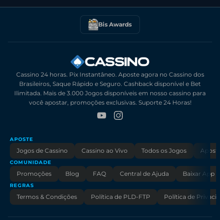
resultados aleatórios e independentes em cada
rodada. Com RTP médio de
97%
, oferece uma boa
Bis Awards
relação entre risco e retorno.
Por que jogar Live - Speed Blackjack 14 - Azure na
Cassino.Bet.Br
Na
Cassino.Bet.Br
, você joga com total segurança,
Cassino 24 horas. Pix Instantâneo. Aposte agora no Cassino dos
suporte rápido e depósitos via Pix. A plataforma é
Brasileiros, Saque Rápido e Seguro. Cashback disponível e Bet
licenciada, reúne dezenas de outros títulos da
Ilimitada. Mais de 3.000 Jogos disponíveis em nosso cassino para
Pragmatic Play e promove o jogo responsável. Aposte
você apostar, promoções exclusivas. Suporte 24 Horas!
com consciência!
APOSTE
Jogos de Cassino
Cassino ao Vivo
Todos os Jogos
Aposta
COMUNIDADE
Promoções
Blog
FAQ
Central de Ajuda
Baixar App
REGRAS
Termos & Condições
Política de PLD-FTP
Política de Privaci