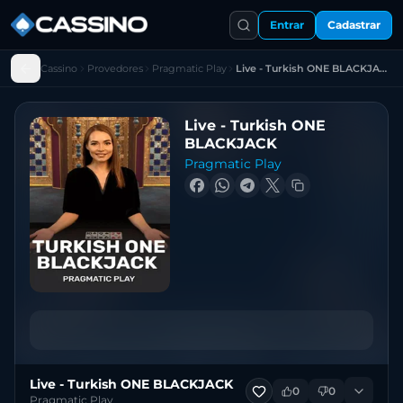
Entrar
Cadastrar
Cassino
Provedores
Pragmatic Play
Live - Turkish ONE BLACKJACK
Live - Turkish ONE
BLACKJACK
Pragmatic Play
Live - Turkish ONE BLACKJACK
0
0
Pragmatic Play