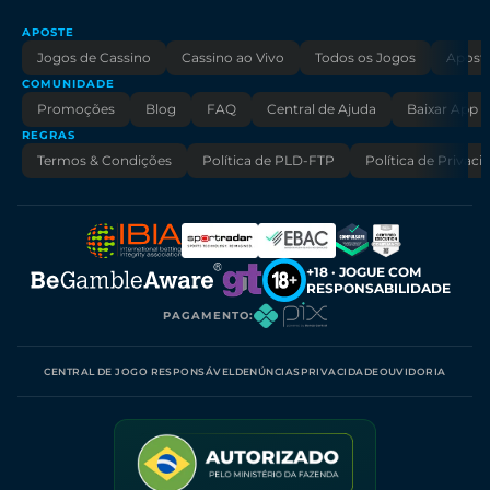
APOSTE
Jogos de Cassino
Cassino ao Vivo
Todos os Jogos
Aposta
COMUNIDADE
Promoções
Blog
FAQ
Central de Ajuda
Baixar App
REGRAS
Termos & Condições
Política de PLD-FTP
Política de Privaci
+18 · JOGUE COM
RESPONSABILIDADE
PAGAMENTO
:
CENTRAL DE JOGO RESPONSÁVEL
DENÚNCIAS
PRIVACIDADE
OUVIDORIA