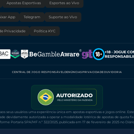
Apostas Esportivas
Esportes ao Vivo
ixar App
Telegram
Suporte ao Vivo
 de Privacidade
Política KYC
+18 · JOGUE CO
RESPONSABIL
CENTRAL DE JOGO RESPONSÁVEL
DENÚNCIAS
PRIVACIDADE
OUVIDORIA
os seus usuários uma experiência única em apostas esportivas e jogos online. Este
dade devidamente autorizada a operar a modalidade lotérica de apostas de quota fix
orme Portaria SPA/MF n.º 322/2025, publicada em 17 de fevereiro de 2025 no Diário 
 que podemos usar determinados cookies do navegador para melhorar sua experiência