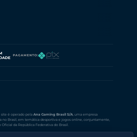
M
PAGAMENTO
:
IDADE
 site é operado pela
Ana Gaming Brasil S/A
, uma empresa
a no Brasil, em temática desportiva e jogos online, conjuntamente,
Oficial da República Federativa do Brasil.
 ao usar nosso site. Utilizamos cookies apenas para melhorar a sua