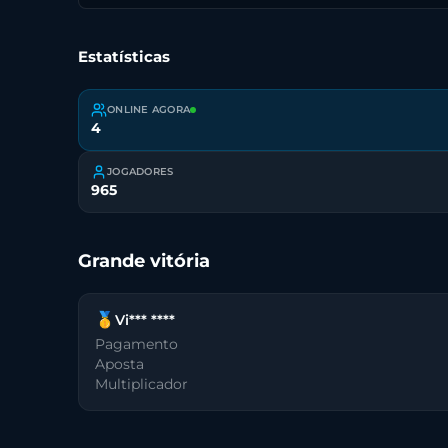
Lucky Lightning
é um jogo de cassino online dis
Estatísticas
média de até
96.48%
, você pode jogar agora mesm
Como jogar Lucky Lightning na Cassino.Bet.Br
ONLINE AGORA
Para começar a jogar
Lucky Lightning
, basta aju
4
experientes da Pragmatic Play.
JOGADORES
Sobre o Lucky Lightning
965
O
Lucky Lightning
é desenvolvido pela
Pragmatic
independentes em cada rodada. Com RTP médio 
Grande vitória
Por que jogar Lucky Lightning na Cassino.Bet.B
Na
Cassino.Bet.Br
, você joga com total segurança,
🥇
Vi*** ****
promove o jogo responsável. Aposte com consciên
Pagamento
Aposta
RTP
Multiplicador
96.48%