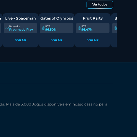
Ver todos
a
Live - Spaceman
Gates of Olympus
Fruit Party
Big Bass Sp
Provedor
RTP
RTP
RTP
Pragmatic Play
96.50%
96.47%
96.71%
JOGAR
JOGAR
JOGAR
JOGAR
ada. Mais de 3.000 Jogos disponíveis em nosso cassino para