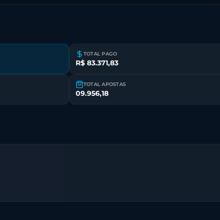
ponível na
Cassino.Bet.Br
, desenvolvido pelo provedor
Pragmatic
o e se divertir. Jogue com responsabilidade!
TOTAL PAGO
star o valor da aposta e iniciar a rodada. O jogo é intuitivo e in
R$ 83.371,83
TOTAL APOSTAS
09.956,18
 Play
e opera com tecnologia RNG (Random Number Generator) ce
de
96.48%
, oferece uma boa relação entre risco e retorno.
r
 suporte rápido e depósitos via Pix. A plataforma é licenciada, 
cia!
Margem da casa
3.52%