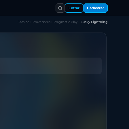
Entrar
Cadastrar
Cassino
Provedores
Pragmatic Play
Lucky Lightning