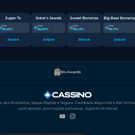
Super 7s
Joker's Jewels
Sweet Bonanza
Big Bass Bonanz
RTP
RTP
RTP
RTP
96.50%
96.50%
96.49%
96.71%
JOGAR
JOGAR
JOGAR
JOGAR
Bis Awards
o dos Brasileiros, Saque Rápido e Seguro. Cashback disponível e Bet Ilimit
você apostar, promoções exclusivas. Suporte 24 Horas!