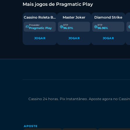
Mais jogos de Pragmatic Play
Cassino Roleta Brasileira
Master Joker
Diamond Strike
Provedor
RTP
RTP
Pragmatic Play
96.51%
96.96%
JOGAR
JOGAR
JOGAR
Cassino 24 horas. Pix Instantâneo. Aposte agora no Cassin
APOSTE