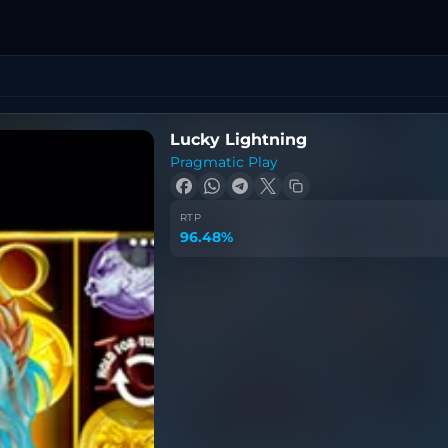
Lucky Lightning
Pragmatic Play
RTP
96.48%