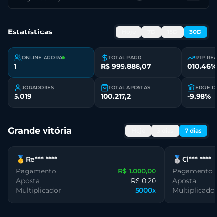
Madame Destiny Megaways
é um slot místico da
Estatísticas
Pragmatic Play
protagonizado por uma vidente que
Hoje
7D
15D
30D
revela os segredos do destino. Com o mecanismo
Megaways e rodadas grátis com multiplicadores
ONLINE AGORA
TOTAL PAGO
RTP RE
progressivos, cada giro na tenda da cartomante pode
1
R$ 999.888,07
010.46%
revelar uma fortuna escondida nos astros.
JOGADORES
TOTAL APOSTAS
EDGE D
Como jogar Madame Destiny Megaways na
5.019
100.217,2
-9.98%
Cassino.Bet.Br
Para começar a jogar
Madame Destiny Megaways
,
basta ajustar o valor da aposta e iniciar a rodada. O
Grande vitória
Hoje
3 dias
7 dias
jogo é intuitivo e indicado tanto para iniciantes
quanto para jogadores experientes da Pragmatic Play.
🥇
🥈
Re*** ****
Cl*** ****
Sobre o Madame Destiny Megaways
Pagamento
R$ 1.000,00
Pagamento
O
Aposta
Madame Destiny Megaways
é desenvolvido pela
R$ 0,20
Aposta
Multiplicador
5000
x
Multiplicado
Pragmatic Play
e opera com tecnologia RNG
(Random Number Generator) certificada, garantindo
resultados aleatórios e independentes em cada