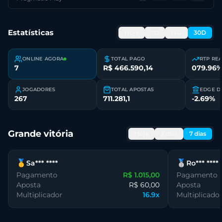
Mega Roleta Brasileira
é um jogo de cassino online
Estatísticas
disponível na
Cassino.Bet.Br
, desenvolvido pelo
Hoje
7D
15D
30D
provedor
Pragmatic Play
. Com uma taxa de retorno
ao jogador (RTP) média de até
97%
, você pode jogar
ONLINE AGORA
TOTAL PAGO
RTP RE
agora mesmo e se divertir. Jogue com
7
R$ 466.590,14
079.96
responsabilidade!
JOGADORES
TOTAL APOSTAS
EDGE D
Como jogar Mega Roleta Brasileira na
267
711.281,1
-2.69%
Cassino.Bet.Br
Para começar a jogar
Mega Roleta Brasileira
, basta
ajustar o valor da aposta e iniciar a rodada. O jogo é
Grande vitória
Hoje
3 dias
7 dias
intuitivo e indicado tanto para iniciantes quanto para
jogadores experientes da Pragmatic Play.
🥇
🥈
Sa*** ****
Ro*** ****
Sobre o Mega Roleta Brasileira
Pagamento
R$ 1.015,00
Pagamento
O
Aposta
Mega Roleta Brasileira
é desenvolvido pela
R$ 60,00
Aposta
Multiplicador
16.9
x
Multiplicado
Pragmatic Play
e opera com tecnologia RNG
(Random Number Generator) certificada, garantindo
resultados aleatórios e independentes em cada