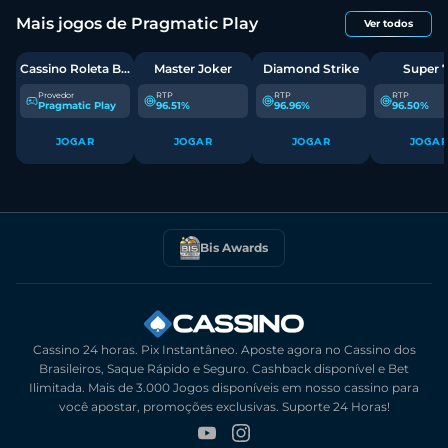
rodada. Com RTP médio de
97%
, oferece uma boa
Mais jogos de Pragmatic Play
Ver todos
relação entre risco e retorno.
Cassino Roleta Brasileira
Master Joker
Diamond Strike
Super 
Por que jogar Mega Roleta Brasileira na
Cassino.Bet.Br
Provedor
RTP
RTP
RTP
Pragmatic Play
96.51%
96.96%
96.50%
Na
Cassino.Bet.Br
, você joga com total segurança,
suporte rápido e depósitos via Pix. A plataforma é
JOGAR
JOGAR
JOGAR
JOGA
licenciada, reúne dezenas de outros títulos da
Pragmatic Play e promove o jogo responsável. Aposte
com consciência!
Bis Awards
Cassino 24 horas. Pix Instantâneo. Aposte agora no Cassino dos
Brasileiros, Saque Rápido e Seguro. Cashback disponível e Bet
Ilimitada. Mais de 3.000 Jogos disponíveis em nosso cassino para
você apostar, promoções exclusivas. Suporte 24 Horas!