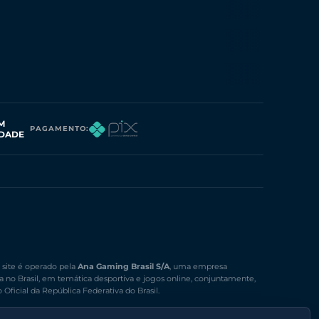
M
PAGAMENTO
:
IDADE
 site é operado pela
Ana Gaming Brasil S/A
, uma empresa
a no Brasil, em temática desportiva e jogos online, conjuntamente,
Oficial da República Federativa do Brasil.
 ao usar nosso site. Utilizamos cookies apenas para melhorar a sua