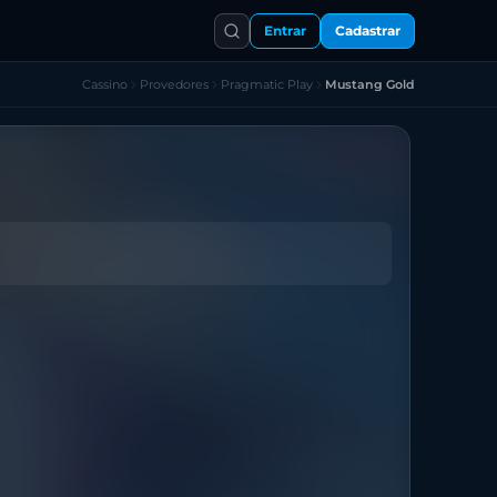
Entrar
Cadastrar
Cassino
Provedores
Pragmatic Play
Mustang Gold