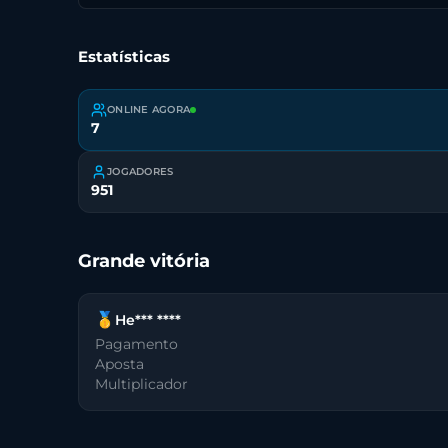
Mustang Gold
é um jogo de cassino online dispon
Estatísticas
média de até
96.53%
, você pode jogar agora mesm
Como jogar Mustang Gold na Cassino.Bet.Br
ONLINE AGORA
Para começar a jogar
Mustang Gold
, basta ajusta
7
experientes da Pragmatic Play.
JOGADORES
Sobre o Mustang Gold
951
O
Mustang Gold
é desenvolvido pela
Pragmatic P
independentes em cada rodada. Com RTP médio 
Grande vitória
Por que jogar Mustang Gold na Cassino.Bet.Br
Na
Cassino.Bet.Br
, você joga com total segurança,
🥇
He*** ****
promove o jogo responsável. Aposte com consciên
Pagamento
Aposta
RTP
Multiplicador
96.53%