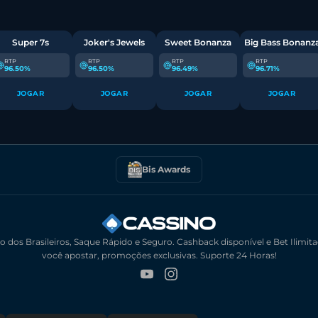
Super 7s
Joker's Jewels
Sweet Bonanza
Big Bass Bonanz
RTP
RTP
RTP
RTP
96.50%
96.50%
96.49%
96.71%
JOGAR
JOGAR
JOGAR
JOGAR
Bis Awards
o dos Brasileiros, Saque Rápido e Seguro. Cashback disponível e Bet Ilimit
você apostar, promoções exclusivas. Suporte 24 Horas!