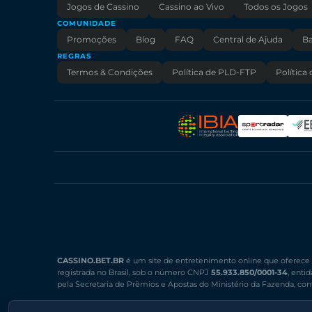
Jogos de Cassino
Cassino ao Vivo
Todos os Jogos
COMUNIDADE
Promoções
Blog
FAQ
Central de Ajuda
Ba
REGRAS
Termos & Condições
Política de PLD-FTP
Política
CASSINO.BET.BR
é um site de entretenimento online que oferece a
registrada no Brasil, sob o número CNPJ
55.933.850/0001-34
, enti
pela Secretaria de Prêmios e Apostas do Ministério da Fazenda, conf
Ver mais
Ao acessar, continuar a usar ou navegar neste site, você concorda