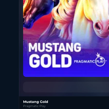
Mustang Gold
Pragmatic Play