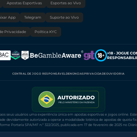
Apostas Esportivas
Esportes ao Vivo
ixar App
Telegram
Suporte ao Vivo
 de Privacidade
Política KYC
+18 · JOGUE CO
RESPONSABIL
CENTRAL DE JOGO RESPONSÁVEL
DENÚNCIAS
PRIVACIDADE
OUVIDORIA
os seus usuários uma experiência única em apostas esportivas e jogos online. Este
dade devidamente autorizada a operar a modalidade lotérica de apostas de quota fix
orme Portaria SPA/MF n.º 322/2025, publicada em 17 de fevereiro de 2025 no Diário 
 que podemos usar determinados cookies do navegador para melhorar sua experiência