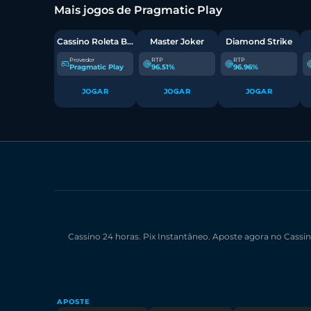
Mais jogos de Pragmatic Play
Cassino Roleta Brasileira
Master Joker
Diamond Strike
Provedor
RTP
RTP
Pragmatic Play
96.51%
96.96%
JOGAR
JOGAR
JOGAR
Cassino 24 horas. Pix Instantâneo. Aposte agora no Cassin
APOSTE