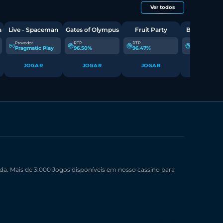
Ver todos
a
Live - Spaceman
Gates of Olympus
Fruit Party
Big Bass Sp
Provedor
RTP
RTP
RTP
Pragmatic Play
96.50%
96.47%
96.71%
JOGAR
JOGAR
JOGAR
JOGAR
ada. Mais de 3.000 Jogos disponíveis em nosso cassino para