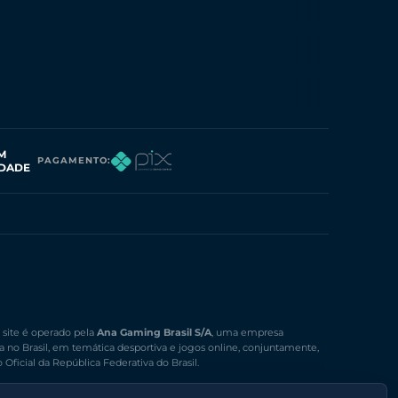
M
PAGAMENTO
:
IDADE
 site é operado pela
Ana Gaming Brasil S/A
, uma empresa
a no Brasil, em temática desportiva e jogos online, conjuntamente,
Oficial da República Federativa do Brasil.
 ao usar nosso site. Utilizamos cookies apenas para melhorar a sua