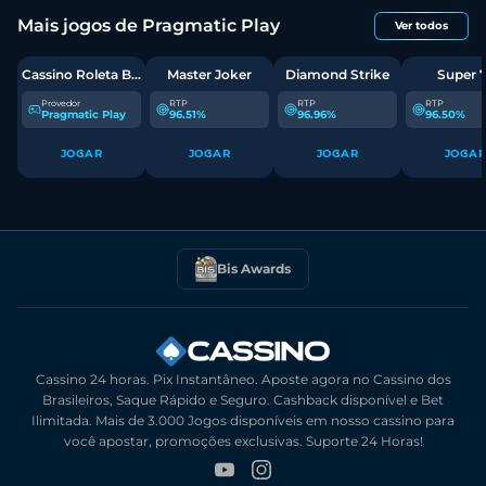
Mais jogos de Pragmatic Play
Ver todos
Por que jogar Rainbow Gold na Cassino.Bet.Br
Na
Cassino.Bet.Br
, você joga com total segurança,
Cassino Roleta Brasileira
Master Joker
Diamond Strike
Super 
suporte rápido e depósitos via Pix. A plataforma é
Provedor
RTP
RTP
RTP
licenciada, reúne dezenas de outros títulos da
Pragmatic Play
96.51%
96.96%
96.50%
Pragmatic Play e promove o jogo responsável. Aposte
JOGAR
JOGAR
JOGAR
JOGA
com consciência!
RTP
Margem da casa
96.45%
3.55%
Bis Awards
Cassino 24 horas. Pix Instantâneo. Aposte agora no Cassino dos
Brasileiros, Saque Rápido e Seguro. Cashback disponível e Bet
Ilimitada. Mais de 3.000 Jogos disponíveis em nosso cassino para
você apostar, promoções exclusivas. Suporte 24 Horas!