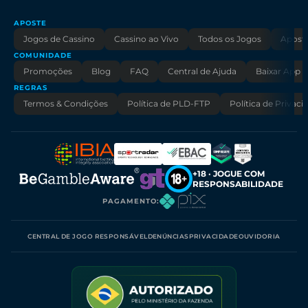
APOSTE
Jogos de Cassino
Cassino ao Vivo
Todos os Jogos
Aposta
COMUNIDADE
Promoções
Blog
FAQ
Central de Ajuda
Baixar App
REGRAS
Termos & Condições
Política de PLD-FTP
Política de Privaci
+18 · JOGUE COM
RESPONSABILIDADE
PAGAMENTO
:
CENTRAL DE JOGO RESPONSÁVEL
DENÚNCIAS
PRIVACIDADE
OUVIDORIA