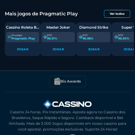
relação entre risco e retorno.
Mais jogos de Pragmatic Play
Ver todos
Por que jogar Speed Auto Roulette na
Cassino.Bet.Br
Cassino Roleta Brasileira
Master Joker
Diamond Strike
Super 
Na
Cassino.Bet.Br
, você joga com total segurança,
Provedor
RTP
RTP
RTP
suporte rápido e depósitos via Pix. A plataforma é
Pragmatic Play
96.51%
96.96%
96.50%
licenciada, reúne dezenas de outros títulos da
JOGAR
JOGAR
JOGAR
JOGA
Pragmatic Play e promove o jogo responsável. Aposte
com consciência!
Bis Awards
Cassino 24 horas. Pix Instantâneo. Aposte agora no Cassino dos
Brasileiros, Saque Rápido e Seguro. Cashback disponível e Bet
Ilimitada. Mais de 3.000 Jogos disponíveis em nosso cassino para
você apostar, promoções exclusivas. Suporte 24 Horas!