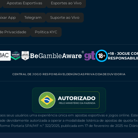
Apostas Esportivas
Esportes ao Vivo
ixar App
Telegram
Suporte ao Vivo
 de Privacidade
Política KYC
+18 · JOGUE CO
RESPONSABIL
CENTRAL DE JOGO RESPONSÁVEL
DENÚNCIAS
PRIVACIDADE
OUVIDORIA
os seus usuários uma experiência única em apostas esportivas e jogos online. Este
dade devidamente autorizada a operar a modalidade lotérica de apostas de quota fix
orme Portaria SPA/MF n.º 322/2025, publicada em 17 de fevereiro de 2025 no Diário 
 que podemos usar determinados cookies do navegador para melhorar sua experiência