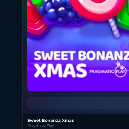
Sweet Bonanza Xmas
Pragmatic Play