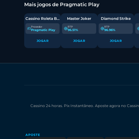
Mais jogos de Pragmatic Play
Cassino Roleta Brasileira
Master Joker
Diamond Strike
Provedor
RTP
RTP
Pragmatic Play
96.51%
96.96%
JOGAR
JOGAR
JOGAR
Cassino 24 horas. Pix Instantâneo. Aposte agora no Cassin
APOSTE