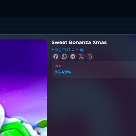
Sweet Bonanza Xmas
Pragmatic Play
RTP
96.49%