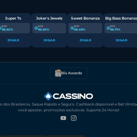
Super 7s
Joker's Jewels
Sweet Bonanza
Big Bass Bonanz
RTP
RTP
RTP
RTP
96.50%
96.50%
96.49%
96.71%
JOGAR
JOGAR
JOGAR
JOGAR
Bis Awards
o dos Brasileiros, Saque Rápido e Seguro. Cashback disponível e Bet Ilimit
você apostar, promoções exclusivas. Suporte 24 Horas!