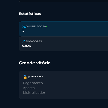
Sweet Bonanza Xmas
é um jogo de cassino onlin
Estatísticas
(RTP) média de até
96.49%
, você pode jogar agor
Como jogar Sweet Bonanza Xmas na Cassino.Be
ONLINE AGORA
Para começar a jogar
Sweet Bonanza Xmas
, bas
3
jogadores experientes da Pragmatic Play.
JOGADORES
Sobre o Sweet Bonanza Xmas
5.824
O
Sweet Bonanza Xmas
é desenvolvido pela
Prag
aleatórios e independentes em cada rodada. Com
Grande vitória
Por que jogar Sweet Bonanza Xmas na Cassino.
Na
Cassino.Bet.Br
, você joga com total segurança,
🥇
Br*** ****
promove o jogo responsável. Aposte com consciên
Pagamento
Aposta
RTP
Multiplicador
96.49%