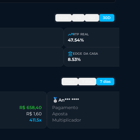
gmatic Play
. Com uma taxa de retorno ao jogador
Hoje
7D
15D
30D
RTP REAL
 e indicado tanto para iniciantes quanto para
47.54%
EDGE DA CASA
8.53%
or) certificada, garantindo resultados
orno.
Hoje
3 dias
7 dias
reúne dezenas de outros títulos da Pragmatic Play e
🥈
An*** ****
R$ 658,40
Pagamento
R$ 1,60
Aposta
411.5
x
Multiplicador