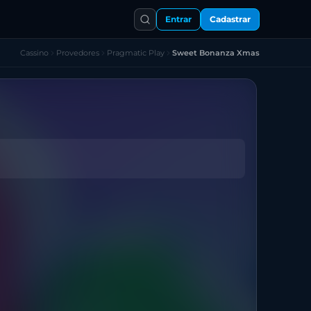
Entrar
Cadastrar
Cassino
Provedores
Pragmatic Play
Sweet Bonanza Xmas