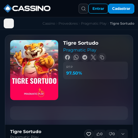
Entrar
Cadastrar
Cassino
Provedores
Pragmatic Play
Tigre Sortudo
Tigre Sortudo
Pragmatic Play
RTP
97.50%
Tigre Sortudo
0
0
Pragmatic Play