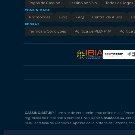
Jogos de Cassino
Cassino ao Vivo
Todos os Jogos
COMUNIDADE
Promoções
Blog
FAQ
Central de Ajuda
Ba
REGRAS
Termos & Condições
Política de PLD-FTP
Política
CASSINO.BET.BR
é um site de entretenimento online que oferece a
registrada no Brasil, sob o número CNPJ
55.933.850/0001-34
, enti
pela Secretaria de Prêmios e Apostas do Ministério da Fazenda, conf
Ver mais
Ao acessar, continuar a usar ou navegar neste site, você concorda