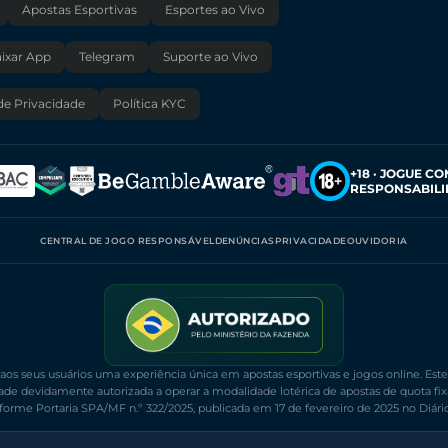
Apostas Esportivas
Esportes ao Vivo
ixar App
Telegram
Suporte ao Vivo
 de Privacidade
Política KYC
+18 · JOGUE CO
RESPONSABIL
CENTRAL DE JOGO RESPONSÁVEL
DENÚNCIAS
PRIVACIDADE
OUVIDORIA
os seus usuários uma experiência única em apostas esportivas e jogos online. Este
dade devidamente autorizada a operar a modalidade lotérica de apostas de quota fix
orme Portaria SPA/MF n.º 322/2025, publicada em 17 de fevereiro de 2025 no Diário 
 que podemos usar determinados cookies do navegador para melhorar sua experiência