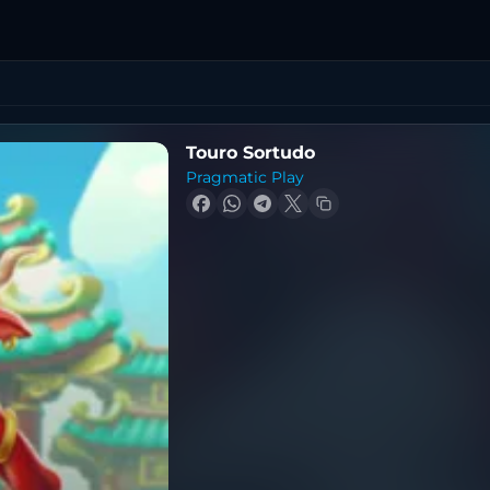
Touro Sortudo
Pragmatic Play