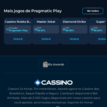
Por que jogar Triple Tigers na Cassino.Bet.Br
Mais jogos de Pragmatic Play
Ver todos
Na
Cassino.Bet.Br
, você joga com total segurança,
suporte rápido e depósitos via Pix. A plataforma é
Cassino Roleta Brasileira
Master Joker
Diamond Strike
Super 
licenciada, reúne dezenas de outros títulos da
Provedor
RTP
RTP
RTP
Pragmatic Play e promove o jogo responsável. Aposte
Pragmatic Play
96.51%
96.96%
96.50%
com consciência!
JOGAR
JOGAR
JOGAR
JOGA
RTP
Margem da casa
96.52%
3.48%
Bis Awards
Cassino 24 horas. Pix Instantâneo. Aposte agora no Cassino dos
Brasileiros, Saque Rápido e Seguro. Cashback disponível e Bet
Ilimitada. Mais de 3.000 Jogos disponíveis em nosso cassino para
você apostar, promoções exclusivas. Suporte 24 Horas!