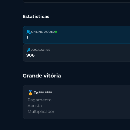
Wolf Gold
é um jogo de cassino online disponível
Estatísticas
de até
96.00%
, você pode jogar agora mesmo e se 
Como jogar Wolf Gold na Cassino.Bet.Br
ONLINE AGORA
Para começar a jogar
Wolf Gold
, basta ajustar o 
1
experientes da Pragmatic Play.
JOGADORES
Sobre o Wolf Gold
906
O
Wolf Gold
é desenvolvido pela
Pragmatic Play
e
independentes em cada rodada. Com RTP médio 
Grande vitória
Por que jogar Wolf Gold na Cassino.Bet.Br
Na
Cassino.Bet.Br
, você joga com total segurança,
🥇
Fe*** ****
promove o jogo responsável. Aposte com consciên
Pagamento
Aposta
RTP
Multiplicador
96.00%