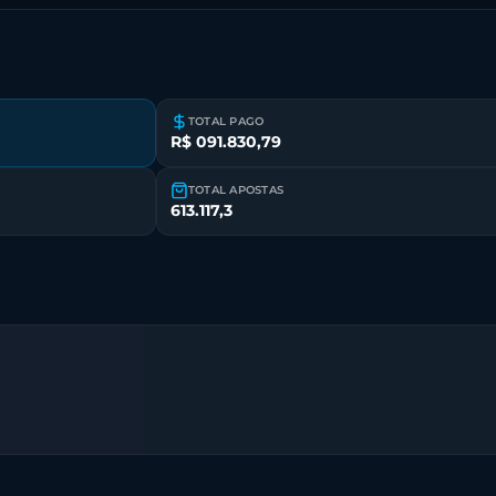
 na
Cassino.Bet.Br
, desenvolvido pelo provedor
Pragmatic Play
.
divertir. Jogue com responsabilidade!
TOTAL PAGO
valor da aposta e iniciar a rodada. O jogo é intuitivo e indicado t
R$ 091.830,79
TOTAL APOSTAS
613.117,3
 opera com tecnologia RNG (Random Number Generator) certific
de
96.00%
, oferece uma boa relação entre risco e retorno.
 suporte rápido e depósitos via Pix. A plataforma é licenciada, 
cia!
Margem da casa
4.00%