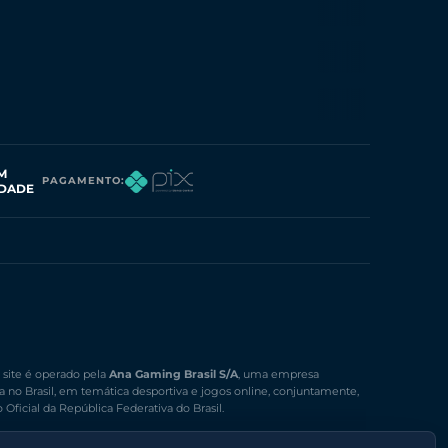
M
PAGAMENTO
:
IDADE
 site é operado pela
Ana Gaming Brasil S/A
, uma empresa
a no Brasil, em temática desportiva e jogos online, conjuntamente,
Oficial da República Federativa do Brasil.
 ao usar nosso site. Utilizamos cookies apenas para melhorar a sua