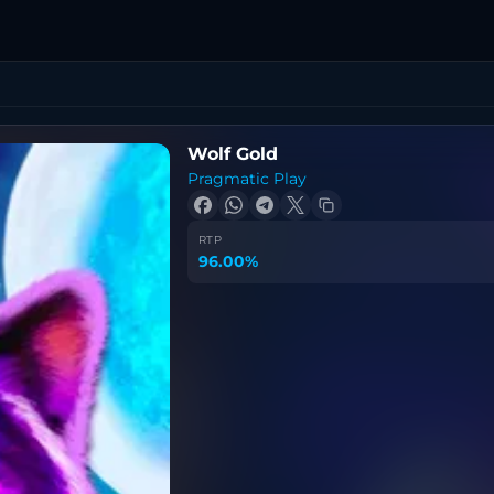
Wolf Gold
Pragmatic Play
RTP
96.00%