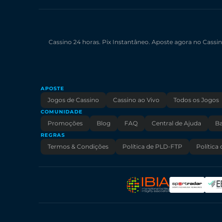
Cassino 24 horas. Pix Instantâneo. Aposte agora no Cassin
APOSTE
Jogos de Cassino
Cassino ao Vivo
Todos os Jogos
COMUNIDADE
Promoções
Blog
FAQ
Central de Ajuda
Ba
REGRAS
Termos & Condições
Política de PLD-FTP
Política