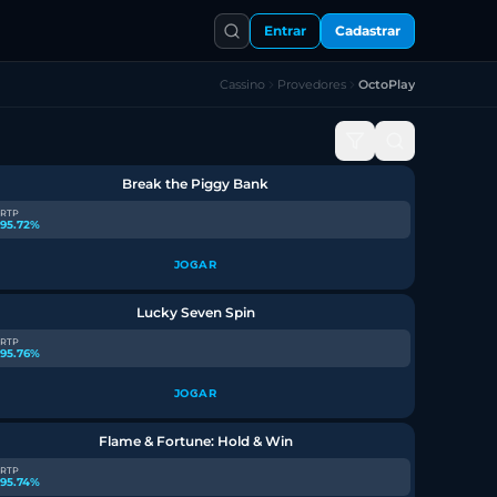
Entrar
Cadastrar
Cassino
Provedores
OctoPlay
Break the Piggy Bank
Jogos Vip
Jogos da PG
Jogos Novos
Melhores Jog
RTP
95.72%
JOGAR
Lucky Seven Spin
RTP
95.76%
JOGAR
Flame & Fortune: Hold & Win
RTP
95.74%