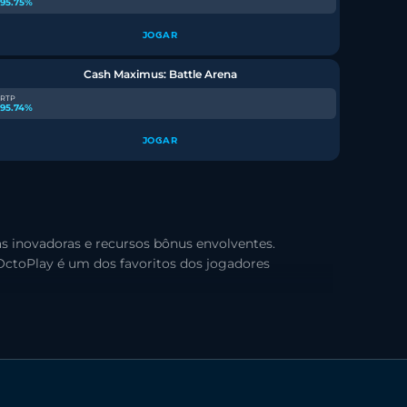
95.75%
JOGAR
Cash Maximus: Battle Arena
RTP
95.74%
JOGAR
as inovadoras e recursos bônus envolventes.
OctoPlay é um dos favoritos dos jogadores