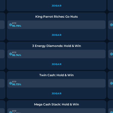
JOGAR
King Parrot Riches: Go Nuts
RTP
95.79%
JOGAR
3 Energy Diamonds: Hold & Win
RTP
95.74%
JOGAR
Twin Cash: Hold & Win
RTP
95.73%
JOGAR
Mega Cash Stack: Hold & Win
RTP