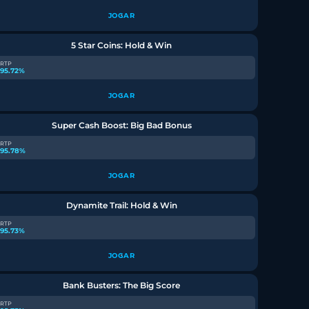
JOGAR
5 Star Coins: Hold & Win
RTP
95.72%
JOGAR
Super Cash Boost: Big Bad Bonus
RTP
95.78%
JOGAR
Dynamite Trail: Hold & Win
RTP
95.73%
JOGAR
Bank Busters: The Big Score
RTP