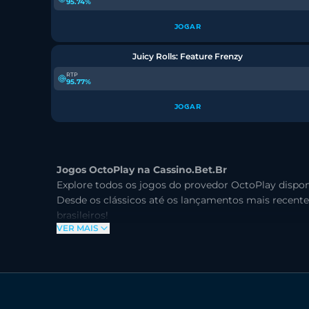
95.74%
JOGAR
Juicy Rolls: Feature Frenzy
RTP
95.77%
JOGAR
Jogos OctoPlay na Cassino.Bet.Br
Explore todos os jogos do provedor OctoPlay disponí
Desde os clássicos até os lançamentos mais recente
brasileiros!
VER MAIS