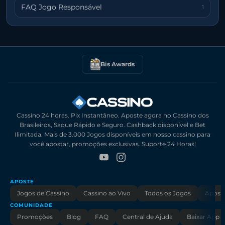
FAQ Jogo Responsável
1
Bis Awards
Cassino 24 horas. Pix Instantâneo. Aposte agora no Cassino dos
Brasileiros, Saque Rápido e Seguro. Cashback disponível e Bet
Ilimitada. Mais de 3.000 Jogos disponíveis em nosso cassino para
você apostar, promoções exclusivas. Suporte 24 Horas!
APOSTE
Jogos de Cassino
Cassino ao Vivo
Todos os Jogos
Aposta
COMUNIDADE
Promoções
Blog
FAQ
Central de Ajuda
Baixar App