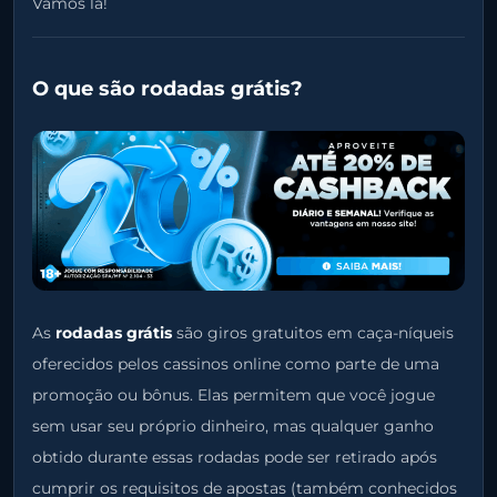
Vamos lá!
O que são rodadas grátis?
As
rodadas grátis
são giros gratuitos em caça-níqueis
oferecidos pelos cassinos online como parte de uma
promoção ou bônus. Elas permitem que você jogue
sem usar seu próprio dinheiro, mas qualquer ganho
obtido durante essas rodadas pode ser retirado após
cumprir os requisitos de apostas (também conhecidos