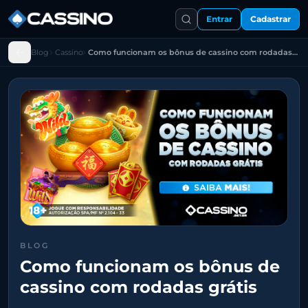
Entrar
Cadastrar
Blog
Cassino
Como funcionam os bônus de cassino com rodadas grátis
BLOG
Como funcionam os bônus de
cassino com rodadas grátis