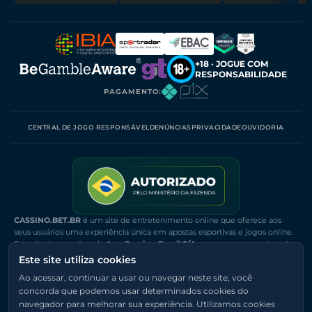
+18 · JOGUE COM
RESPONSABILIDADE
PAGAMENTO
:
CENTRAL DE JOGO RESPONSÁVEL
DENÚNCIAS
PRIVACIDADE
OUVIDORIA
CASSINO.BET.BR
é um site de entretenimento online que oferece aos
seus usuários uma experiência única em apostas esportivas e jogos online.
Este site é operado pela
Ana Gaming Brasil S/A
, uma empresa registrada
no Brasil, sob o número CNPJ
55.933.850/0001-34
, entidade devidamente
Este site utiliza cookies
Ver mais
autorizada a operar a modalidade lotérica de apostas de quota fixa no Brasil,
Ao acessar, continuar a usar ou navegar neste site, você
em temática desportiva e jogos online, conjuntamente, pela Secretaria de
concorda que podemos usar determinados cookies do
Prêmios e Apostas do Ministério da Fazenda, conforme Portaria SPA/MF
navegador para melhorar sua experiência. Utilizamos cookies
n.º 322/2025, publicada em 17 de fevereiro de 2025 no Diário Oficial da
© 2026 Cassino.Bet.Br. Todos os direitos reservados.