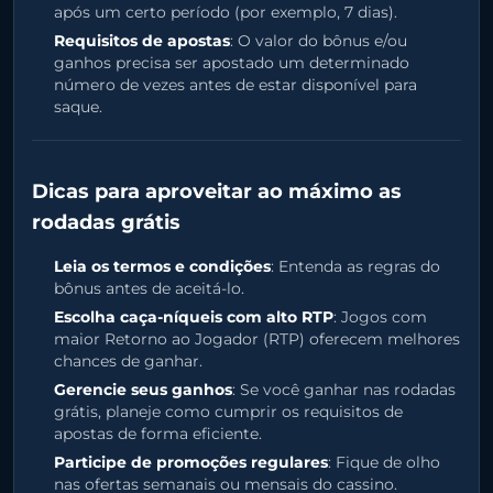
após um certo período (por exemplo, 7 dias).
Requisitos de apostas
: O valor do bônus e/ou
ganhos precisa ser apostado um determinado
número de vezes antes de estar disponível para
saque.
Dicas para aproveitar ao máximo as
rodadas grátis
Leia os termos e condições
: Entenda as regras do
bônus antes de aceitá-lo.
Escolha caça-níqueis com alto RTP
: Jogos com
maior Retorno ao Jogador (RTP) oferecem melhores
chances de ganhar.
Gerencie seus ganhos
: Se você ganhar nas rodadas
grátis, planeje como cumprir os requisitos de
apostas de forma eficiente.
Participe de promoções regulares
: Fique de olho
nas ofertas semanais ou mensais do cassino.