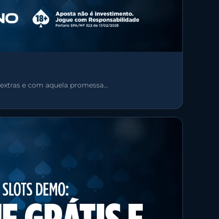
 extras e com aquela promessa...