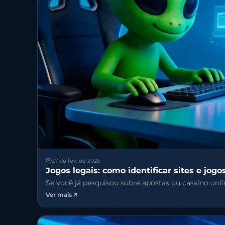
27 de fev. de 2026
Jogos legais: como identificar sites e jog
Se você já pesquisou sobre apostas ou cassino onl
Ver mais