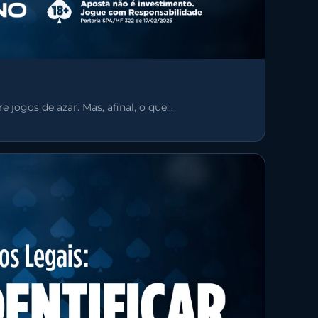
ogos de azar. Mas, afinal, o que...