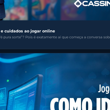
 e cuidados ao jogar online
 pura sorte”? Pois é exatamente aí que começa a conversa sobre j