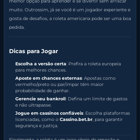
melhor opção para aprender e se divertir sem arriscar
muito. Outrossim, já se você é um jogador experiente e
gosta de desafios, a roleta americana pode ser uma boa
pedida.
Dicas para Jogar
Escolha a versão certa
: Prefira a roleta europeia
para melhores chances.
Aposte em chances externas
: Apostas como
vermelho/preto ou par/ímpar têm maior
probabilidade de ganhar.
Gerencie seu bankroll
: Defina um limite de gastos
e não ultrapasse.
Jogue em cassinos confiáveis
: Escolha plataformas
licenciadas, como o
Cassino.bet.br
, para garantir
segurança e justiça.
Finalmente, a roleta é um jogo cheio de emoção e