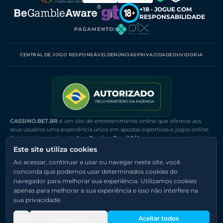
+18 · JOGUE COM
RESPONSABILIDADE
PAGAMENTO
:
CENTRAL DE JOGO RESPONSÁVEL
DENÚNCIAS
PRIVACIDADE
OUVIDORIA
CASSINO.BET.BR
é um site de entretenimento online que oferece aos
seus usuários uma experiência única em apostas esportivas e jogos online.
Este site é operado pela
Ana Gaming Brasil S/A
, uma empresa registrada
no Brasil, sob o número CNPJ
55.933.850/0001-34
, entidade devidamente
Este site utiliza cookies
Ver mais
autorizada a operar a modalidade lotérica de apostas de quota fixa no Brasil,
Ao acessar, continuar a usar ou navegar neste site, você
em temática desportiva e jogos online, conjuntamente, pela Secretaria de
concorda que podemos usar determinados cookies do
Prêmios e Apostas do Ministério da Fazenda, conforme Portaria SPA/MF
navegador para melhorar sua experiência. Utilizamos cookies
n.º 322/2025, publicada em 17 de fevereiro de 2025 no Diário Oficial da
© 2026 Cassino.Bet.Br. Todos os direitos reservados.
Feito com 💚 para brasileiros 🇧🇷
República Federativa do Brasil.
apenas para melhorar a sua experiência e isso não interfere na
18+. Jogue com responsabilidade! Ministério da Fazenda adverte: aposta não é
sua privacidade.
investimento. Por isso, leia todas as informações disponíveis na nossa seção de
Ao acessar, continuar a usar ou navegar neste site, você concorda que
Jogo Responsável. Importante: o uso de recursos do Bolsa Família, BPC e de
podemos usar determinados cookies do navegador para melhorar sua
Recusar todos
Aceitar todos
outros programas de assistência social é estritamente proibido para atividades
experiência ao usar nosso site. Utilizamos cookies apenas para melhorar a