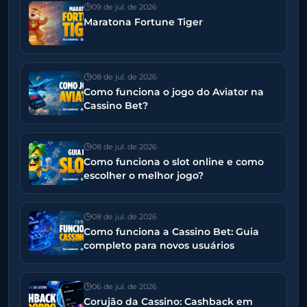
09 de jul. de 2026
Maratona Fortune Tiger
08 de jul. de 2026
Como funciona o jogo do Aviator na
Cassino Bet?
08 de jul. de 2026
Como funciona o slot online e como
escolher o melhor jogo?
08 de jul. de 2026
Como funciona a Cassino Bet: Guia
completo para novos usuários
06 de jul. de 2026
Corujão da Cassino: Cashback em