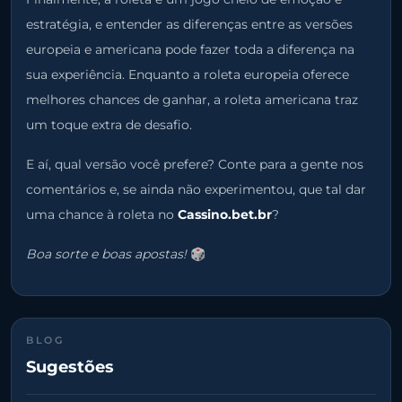
estratégia, e entender as diferenças entre as versões
europeia e americana pode fazer toda a diferença na
sua experiência. Enquanto a roleta europeia oferece
melhores chances de ganhar, a roleta americana traz
um toque extra de desafio.
E aí, qual versão você prefere? Conte para a gente nos
comentários e, se ainda não experimentou, que tal dar
uma chance à roleta no
Cassino.bet.br
?
Boa sorte e boas apostas!
🎲
BLOG
Sugestões