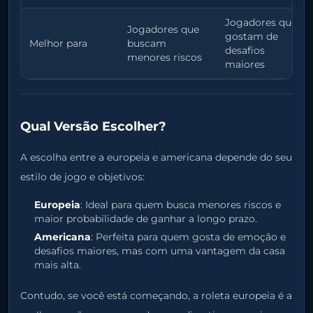
Jogadores que
Jogadores que
gostam de
Melhor para
buscam
desafios
menores riscos
maiores
Qual Versão Escolher?
A escolha entre a europeia e americana depende do seu
estilo de jogo e objetivos:
Europeia
: Ideal para quem busca menores riscos e
maior probabilidade de ganhar a longo prazo.
Americana
: Perfeita para quem gosta de emoção e
desafios maiores, mas com uma vantagem da casa
mais alta.
Contudo, se você está começando, a roleta europeia é a