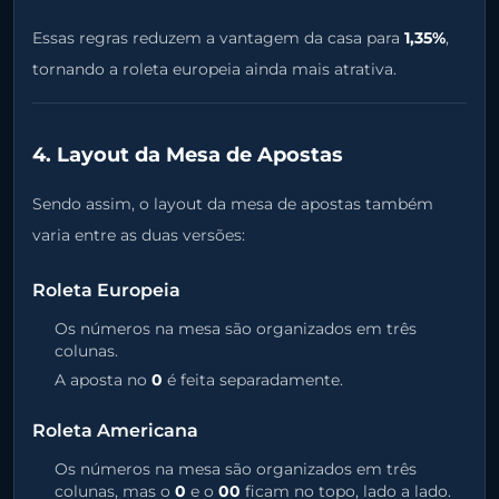
Essas regras reduzem a vantagem da casa para
1,35%
,
tornando a roleta europeia ainda mais atrativa.
4. Layout da Mesa de Apostas
Sendo assim, o layout da mesa de apostas também
varia entre as duas versões:
Roleta Europeia
Os números na mesa são organizados em três
colunas.
A aposta no
0
é feita separadamente.
Roleta Americana
Os números na mesa são organizados em três
colunas, mas o
0
e o
00
ficam no topo, lado a lado.