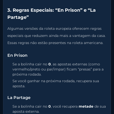
3. Regras Especiais: “En Prison” e “La
Partage”
Algumas versões da roleta europeia oferecem regras
especiais que reduzem ainda mais a vantagem da casa.
Essas regras não estão presentes na roleta americana.
En Prison
Se a bolinha cair no
0
, as apostas externas (como
vermelho/preto ou par/ímpar) ficam “presas” para a
próxima rodada.
Se você ganhar na próxima rodada, recupera sua
aposta.
La Partage
Se a bolinha cair no
0
, você recupera
metade
de sua
aposta externa.