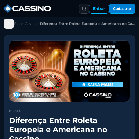
Entrar
Cadastrar
Blog
Cassino
Diferença Entre Roleta Europeia e Americana no Cassino
BLOG
Diferença Entre Roleta
Europeia e Americana no
Cassino