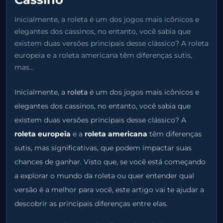
Inicialmente, a roleta é um dos jogos mais icônicos e
elegantes dos cassinos, no entanto, você sabia que
existem duas versões principais desse clássico? A roleta
europeia e a roleta americana têm diferenças sutis,
mas...
Inicialmente, a
roleta
é um dos jogos mais icônicos e
elegantes dos cassinos, no entanto, você sabia que
existem duas versões principais desse clássico? A
roleta
europeia
e a
roleta
americana
têm diferenças
sutis, mas significativas, que podem impactar suas
chances de ganhar. Visto que, se você está começando
a explorar o mundo da roleta ou quer entender qual
versão é a melhor para você, este artigo vai te ajudar a
descobrir as principais diferenças entre elas.