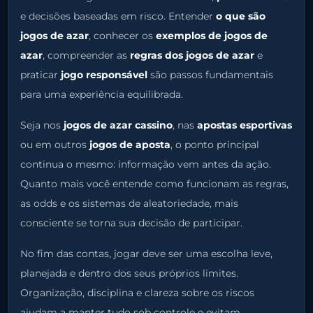
e decisões baseadas em risco. Entender
o que são
jogos de azar
, conhecer os
exemplos de jogos de
azar
, compreender as
regras dos jogos de azar
e
praticar
jogo responsável
são passos fundamentais
para uma experiência equilibrada.
Seja nos
jogos de azar cassino
, nas
apostas esportivas
ou em outros
jogos de aposta
, o ponto principal
continua o mesmo: informação vem antes da ação.
Quanto mais você entende como funcionam as regras,
as odds e os sistemas de aleatoriedade, mais
consciente se torna sua decisão de participar.
No fim das contas, jogar deve ser uma escolha leve,
planejada e dentro dos seus próprios limites.
Organização, disciplina e clareza sobre os riscos
ajudam a manter tudo sob controle e evitam