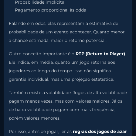
Probabilidade implícita
Pagamento proporcional às odds
Falando em odds, elas representam a estimativa de
probabilidade de um evento acontecer. Quanto menor
a chance estimada, maior o retorno potencial.
Outro conceito importante é o
RTP (Return to Player)
.
Ele indica, em média, quanto um jogo retorna aos
jogadores ao longo do tempo. Isso não significa
garantia individual, mas uma projeção estatística.
Também existe a volatilidade. Jogos de alta volatilidade
pagam menos vezes, mas com valores maiores. Já os
de baixa volatilidade pagam com mais frequência,
porém valores menores.
Por isso, antes de jogar, ler as
regras dos jogos de azar