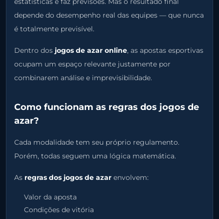
estatísticas e faz previsões. Mas o resultado final
depende do desempenho real das equipes — que nunca
é totalmente previsível.
Dentro dos
jogos de azar online
, as apostas esportivas
ocupam um espaço relevante justamente por
combinarem análise e imprevisibilidade.
Como funcionam as regras dos jogos de
azar?
Cada modalidade tem seu próprio regulamento.
Porém, todas seguem uma lógica matemática.
As
regras dos jogos de azar
envolvem:
Valor da aposta
Condições de vitória