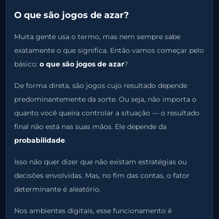
O que são jogos de azar?
Muita gente usa o termo, mas nem sempre sabe
exatamente o que significa. Então vamos começar pelo
básico:
o que são jogos de azar
?
De forma direta, são jogos cujo resultado depende
predominantemente da sorte. Ou seja, não importa o
quanto você queira controlar a situação — o resultado
final não está nas suas mãos. Ele depende da
probabilidade
.
Isso não quer dizer que não existam estratégias ou
decisões envolvidas. Mas, no fim das contas, o fator
determinante é aleatório.
Nos ambientes digitais, esse funcionamento é