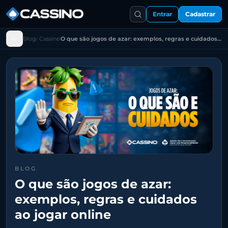
Entrar
Cadastrar
Blog
Cassino
O que são jogos de azar: exemplos, regras e cuidados ao jogar online
BLOG
O que são jogos de azar:
exemplos, regras e cuidados
ao jogar online