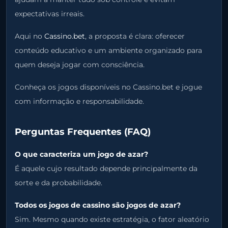
expectativas irreais.
Aqui no
Cassino.bet
, a proposta é clara: oferecer
conteúdo educativo e um ambiente organizado para
quem deseja jogar com consciência.
Conheça os jogos disponíveis no Cassino.bet e jogue
com informação e responsabilidade.
Perguntas Frequentes (FAQ)
O que caracteriza um jogo de azar?
É aquele cujo resultado depende principalmente da
sorte e da probabilidade.
Todos os jogos de cassino são jogos de azar?
Sim. Mesmo quando existe estratégia, o fator aleatório