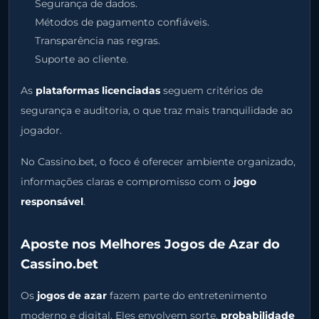
Segurança de dados.
Métodos de pagamento confiáveis.
Transparência nas regras.
Suporte ao cliente.
As
plataformas licenciadas
seguem critérios de
segurança e auditoria, o que traz mais tranquilidade ao
jogador.
No Cassino.bet, o foco é oferecer ambiente organizado,
informações claras e compromisso com o
jogo
responsável
.
Aposte nos Melhores Jogos de Azar do
Cassino.bet
Os
jogos de azar
fazem parte do entretenimento
moderno e digital. Eles envolvem sorte,
probabilidade