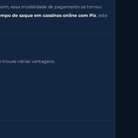
o assim, essa modalidade de pagamento se tornou
empo de saque em cassinos online com Pix
, este
 trouxe várias vantagens: