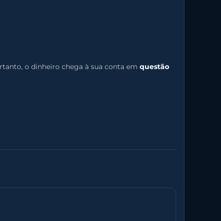
ortanto, o dinheiro chega à sua conta em
questão