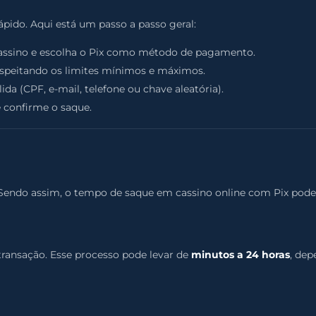
ápido. Aqui está um passo a passo geral:
cassino e escolha o Pix como método de pagamento.
 respeitando os limites mínimos e máximos.
ida (CPF, e-mail, telefone ou chave aleatória).
e confirme o saque.
 Sendo assim, o tempo de saque em cassino online com Pix pode
 transação. Esse processo pode levar de
minutos a 24 horas
, dep