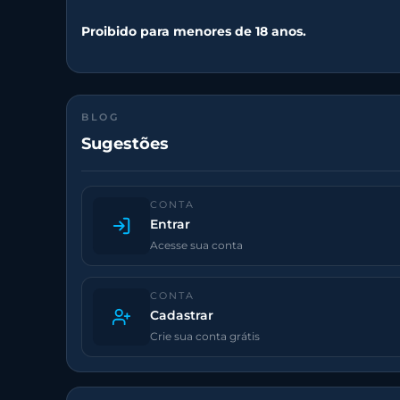
Proibido para menores de 18 anos.
BLOG
Sugestões
CONTA
Entrar
Acesse sua conta
CONTA
Cadastrar
Crie sua conta grátis