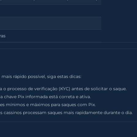
ras
mais rápido possível, siga estas dicas:
a o processo de verificação (KYC) antes de solicitar o saque.
 a chave Pix informada está correta e ativa.
lores mínimos e máximos para saques com Pix.
ns cassinos processam saques mais rapidamente durante o dia.