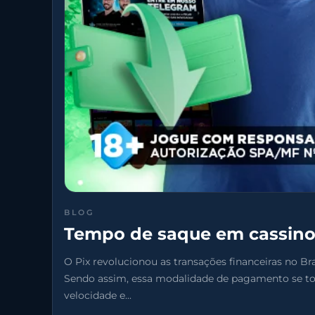
BLOG
Tempo de saque em cassino
O Pix revolucionou as transações financeiras no Bras
Sendo assim, essa modalidade de pagamento se to
velocidade e...