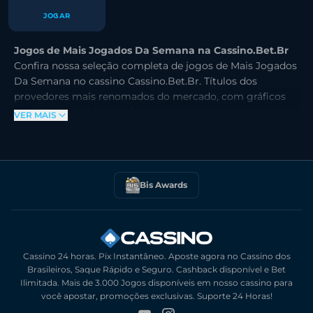
JOGAR
Jogos de Mais Jogados Da Semana na Cassino.Bet.Br
Confira nossa seleção completa de jogos de Mais Jogados
Da Semana no cassino Cassino.Bet.Br. Títulos dos
provedores mais renomados do mercado, com gráficos
incríveis e jogabilidade fluida.
VER MAIS
Todos os jogos são certificados e auditados. Novos títulos
de Mais Jogados Da Semana chegam regularmente.
Fique de olho nas promoções e jogue com
responsabilidade!
Bis Awards
Cassino 24 horas. Pix Instantâneo. Aposte agora no Cassino dos
Brasileiros, Saque Rápido e Seguro. Cashback disponível e Bet
Ilimitada. Mais de 3.000 Jogos disponíveis em nosso cassino para
você apostar, promoções exclusivas. Suporte 24 Horas!