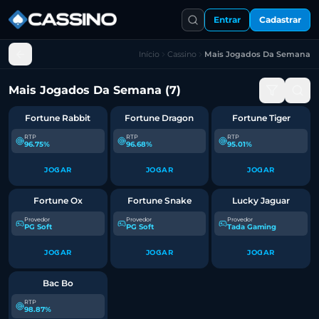
Entrar
Cadastrar
Início
Cassino
Mais Jogados Da Semana
Mais Jogados Da Semana (7)
Fortune Rabbit
Fortune Dragon
Fortune Tiger
Mais Jogados Da Semana
Slots
Jogar com Bôn
RTP
RTP
RTP
96.75%
96.68%
95.01%
JOGAR
JOGAR
JOGAR
Fortune Ox
Fortune Snake
Lucky Jaguar
Provedor
Provedor
Provedor
PG Soft
PG Soft
Tada Gaming
JOGAR
JOGAR
JOGAR
Bac Bo
RTP
98.87%