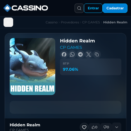
Entrar
Cadastrar
Cassino
Provedores
CP GAMES
Hidden Realm
Hidden Realm
CP GAMES
RTP
97.06%
Hidden Realm
0
0
CP GAMES