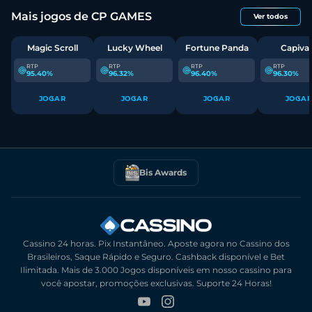
Mais jogos de CP GAMES
Ver todos
Por que jogar Hidden Realm na Cassino.Bet.Br
Na
Cassino.Bet.Br
, você joga com total segurança,
Magic Scroll
Lucky Wheel
Fortune Panda
Capiva
suporte rápido e depósitos via Pix. A plataforma é
RTP
RTP
RTP
RTP
licenciada, reúne dezenas de outros títulos da CP
95.40%
96.32%
96.40%
96.30%
GAMES e promove o jogo responsável. Aposte com
JOGAR
JOGAR
JOGAR
JOGA
consciência!
RTP
Margem da casa
97.06%
2.94%
Bis Awards
Cassino 24 horas. Pix Instantâneo. Aposte agora no Cassino dos
Brasileiros, Saque Rápido e Seguro. Cashback disponível e Bet
Ilimitada. Mais de 3.000 Jogos disponíveis em nosso cassino para
você apostar, promoções exclusivas. Suporte 24 Horas!