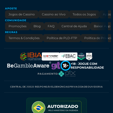
APOSTE
Jogos de Cassino
Cassino ao Vivo
Todos os Jogos
Aposta
COMUNIDADE
Promoções
Blog
FAQ
Central de Ajuda
Baixar App
REGRAS
Termos & Condições
Política de PLD-FTP
Política de Privaci
+18 · JOGUE COM
RESPONSABILIDADE
PAGAMENTO
:
CENTRAL DE JOGO RESPONSÁVEL
DENÚNCIAS
PRIVACIDADE
OUVIDORIA