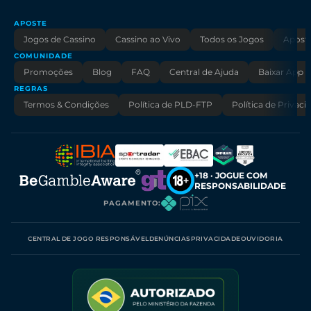
APOSTE
Jogos de Cassino
Cassino ao Vivo
Todos os Jogos
Aposta
COMUNIDADE
Promoções
Blog
FAQ
Central de Ajuda
Baixar App
REGRAS
Termos & Condições
Política de PLD-FTP
Política de Privaci
+18 · JOGUE COM
RESPONSABILIDADE
PAGAMENTO
:
CENTRAL DE JOGO RESPONSÁVEL
DENÚNCIAS
PRIVACIDADE
OUVIDORIA