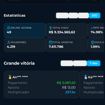
Ice Fishing
é um jogo de cassino online disponível na
Estatísticas
Cassino.Bet.Br
, desenvolvido pelo provedor
Hoje
7D
Evolution
15D
30D
.
Com uma taxa de retorno ao jogador (RTP) média de
até
97.10%
, você pode jogar agora mesmo e se
ONLINE AGORA
TOTAL PAGO
RTP RE
divertir. Jogue com responsabilidade!
49
R$ 9.334.565,62
74.98%
Como jogar Ice Fishing na Cassino.Bet.Br
JOGADORES
TOTAL APOSTAS
EDGE D
4.219
Para começar a jogar
Ice Fishing
7.611.786
, basta ajustar o valor
1.99%
da aposta e iniciar a rodada. O jogo é intuitivo e
indicado tanto para iniciantes quanto para jogadores
experientes da Evolution.
Grande vitória
Hoje
3 dias
7 dias
Sobre o Ice Fishing
🥇
🥈
An*** ****
Ka*** ****
O
Ice Fishing
é desenvolvido pela
Evolution
e opera
com tecnologia RNG (Random Number Generator)
Pagamento
R$ 3.087,50
Pagamento
Aposta
R$ 13,00
Aposta
certificada, garantindo resultados aleatórios e
Multiplicador
237.5
x
Multiplicado
independentes em cada rodada. Com RTP médio de
97.10%
, oferece uma boa relação entre risco e retorno.