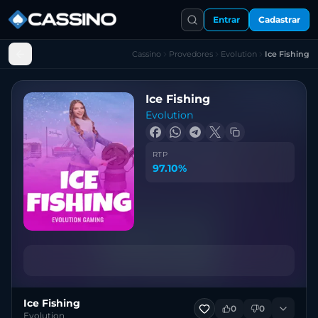
Entrar
Cadastrar
Cassino
Provedores
Evolution
Ice Fishing
Ice Fishing
Evolution
RTP
97.10%
Ice Fishing
0
0
Evolution