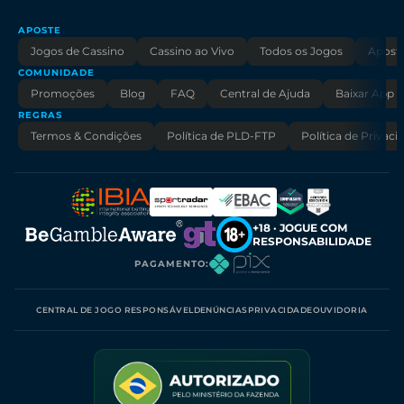
APOSTE
Jogos de Cassino
Cassino ao Vivo
Todos os Jogos
Aposta
COMUNIDADE
Promoções
Blog
FAQ
Central de Ajuda
Baixar App
REGRAS
Termos & Condições
Política de PLD-FTP
Política de Privaci
+18 · JOGUE COM
RESPONSABILIDADE
PAGAMENTO
:
CENTRAL DE JOGO RESPONSÁVEL
DENÚNCIAS
PRIVACIDADE
OUVIDORIA