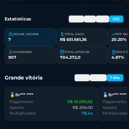
Red Door Roulette
é um jogo de cassino online
Estatísticas
disponível na
Cassino.Bet.Br
, desenvolvido pelo
Hoje
7D
15D
30D
provedor
Evolution
. Com uma taxa de retorno ao
jogador (RTP) média de até
97.30%
, você pode jogar
ONLINE AGORA
TOTAL PAGO
RTP RE
agora mesmo e se divertir. Jogue com
7
R$ 651.661,36
20.20%
responsabilidade!
JOGADORES
TOTAL APOSTAS
EDGE D
Como jogar Red Door Roulette na Cassino.Bet.Br
907
704.272,0
4.87%
Para começar a jogar
Red Door Roulette
, basta
ajustar o valor da aposta e iniciar a rodada. O jogo é
intuitivo e indicado tanto para iniciantes quanto para
Grande vitória
Hoje
3 dias
7 dias
jogadores experientes da Evolution.
Sobre o Red Door Roulette
🥇
🥈
Br*** ****
Br*** ****
O
Pagamento
Red Door Roulette
é desenvolvido pela
R$ 16.000,00
Evolution
Pagamento
e
Aposta
R$ 204,00
Aposta
opera com tecnologia RNG (Random Number
Multiplicador
78.4
x
Multiplicado
Generator) certificada, garantindo resultados
aleatórios e independentes em cada rodada. Com RTP
médio de
97.30%
, oferece uma boa relação entre risco