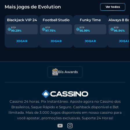
e retorno.
Mais jogos de Evolution
Ver todos
Por que jogar Red Door Roulette na Cassino.Bet.Br
Blackjack VIP 24
Football Studio
Funky Time
Always 8 Ba
Na
Cassino.Bet.Br
, você joga com total segurança,
RTP
RTP
RTP
RTP
suporte rápido e depósitos via Pix. A plataforma é
99.29%
97.75%
95.99%
98.94%
licenciada, reúne dezenas de outros títulos da
JOGAR
JOGAR
JOGAR
JOGA
Evolution e promove o jogo responsável. Aposte com
consciência!
RTP
Margem da casa
97.30%
2.70%
Bis Awards
Cassino 24 horas. Pix Instantâneo. Aposte agora no Cassino dos
Brasileiros, Saque Rápido e Seguro. Cashback disponível e Bet
Ilimitada. Mais de 3.000 Jogos disponíveis em nosso cassino para
você apostar, promoções exclusivas. Suporte 24 Horas!