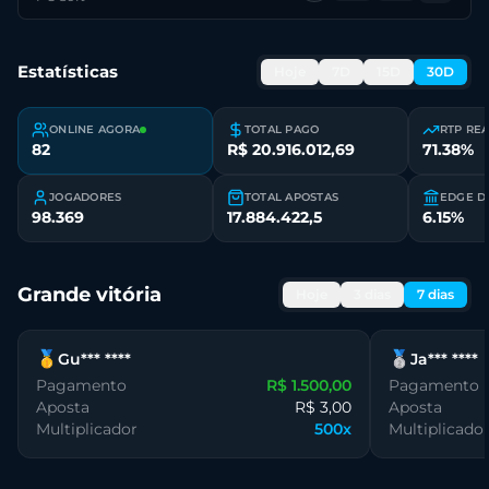
Cash Mania
é um jogo de cassino online disponível na
Estatísticas
Cassino.Bet.Br
, desenvolvido pelo provedor
Hoje
7D
PG Soft
15D
30D
.
Com uma taxa de retorno ao jogador (RTP) média de
até
96.75%
, você pode jogar agora mesmo e se
ONLINE AGORA
TOTAL PAGO
RTP RE
divertir. Jogue com responsabilidade!
82
R$ 20.916.012,69
71.38%
Como jogar Cash Mania na Cassino.Bet.Br
JOGADORES
TOTAL APOSTAS
EDGE D
98.369
Para começar a jogar
Cash Mania
17.884.422,5
, basta ajustar o
6.15%
valor da aposta e iniciar a rodada. O jogo é intuitivo e
indicado tanto para iniciantes quanto para jogadores
experientes da PG Soft.
Grande vitória
Hoje
3 dias
7 dias
Sobre o Cash Mania
🥇
🥈
Gu*** ****
Ja*** ****
O
Cash Mania
é desenvolvido pela
PG Soft
e opera
com tecnologia RNG (Random Number Generator)
Pagamento
R$ 1.500,00
Pagamento
Aposta
R$ 3,00
Aposta
certificada, garantindo resultados aleatórios e
Multiplicador
500
x
Multiplicado
independentes em cada rodada. Com RTP médio de
96.75%
, oferece uma boa relação entre risco e retorno.