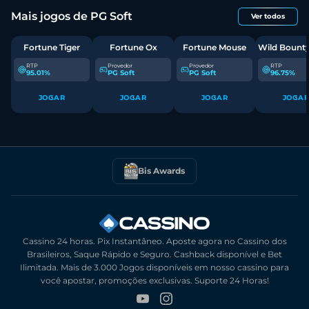
médio de
96.75%
, oferece uma boa relação entre risco
Mais jogos de PG Soft
Ver todos
e retorno.
Fortune Tiger
Fortune Ox
Fortune Mouse
Por que jogar Prosperity Fortune Tree na
Cassino.Bet.Br
RTP
Provedor
Provedor
RTP
95.01%
PG Soft
PG Soft
96.75%
Na
Cassino.Bet.Br
, você joga com total segurança,
suporte rápido e depósitos via Pix. A plataforma é
JOGAR
JOGAR
JOGAR
JOGA
licenciada, reúne dezenas de outros títulos da PG Soft
e promove o jogo responsável. Aposte com
consciência!
Bis Awards
RTP
Margem da casa
96.75%
3.25%
Cassino 24 horas. Pix Instantâneo. Aposte agora no Cassino dos
Brasileiros, Saque Rápido e Seguro. Cashback disponível e Bet
Ilimitada. Mais de 3.000 Jogos disponíveis em nosso cassino para
você apostar, promoções exclusivas. Suporte 24 Horas!