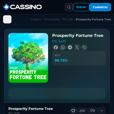
Entrar
Cadastrar
Cassino
Provedores
PG Soft
Prosperity Fortune Tree
Prosperity Fortune Tree
PG Soft
RTP
96.75%
Prosperity Fortune Tree
0
0
PG Soft