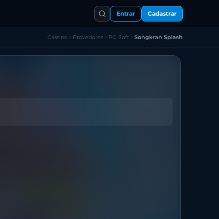
Entrar
Cadastrar
Cassino
Provedores
PG Soft
Songkran Splash