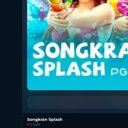
Songkran Splash
PG Soft