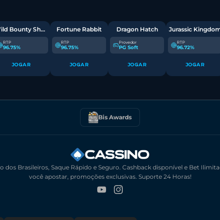
Wild Bounty Showdown
Fortune Rabbit
Dragon Hatch
Jurassic Kingdo
RTP
RTP
Provedor
RTP
96.75%
96.75%
PG Soft
96.72%
JOGAR
JOGAR
JOGAR
JOGAR
Bis Awards
o dos Brasileiros, Saque Rápido e Seguro. Cashback disponível e Bet Ilimit
você apostar, promoções exclusivas. Suporte 24 Horas!