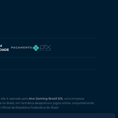
M
PAGAMENTO
:
IDADE
 site é operado pela
Ana Gaming Brasil S/A
, uma empresa
a no Brasil, em temática desportiva e jogos online, conjuntamente,
Oficial da República Federativa do Brasil.
 ao usar nosso site. Utilizamos cookies apenas para melhorar a sua