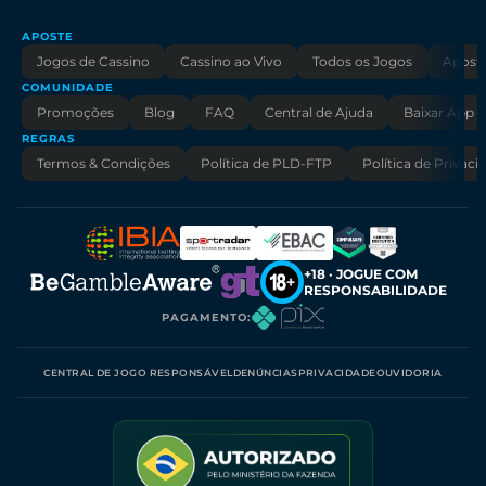
APOSTE
Jogos de Cassino
Cassino ao Vivo
Todos os Jogos
Aposta
COMUNIDADE
Promoções
Blog
FAQ
Central de Ajuda
Baixar App
REGRAS
Termos & Condições
Política de PLD-FTP
Política de Privaci
+18 · JOGUE COM
RESPONSABILIDADE
PAGAMENTO
:
CENTRAL DE JOGO RESPONSÁVEL
DENÚNCIAS
PRIVACIDADE
OUVIDORIA